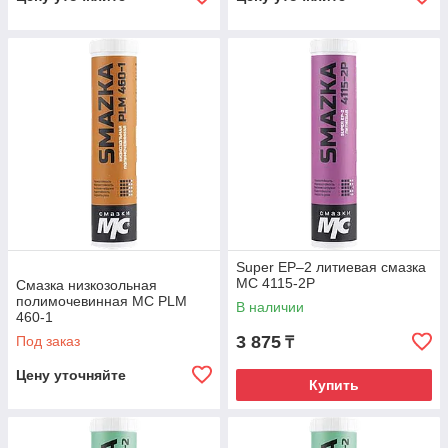
Super EP–2 литиевая смазка
МС 4115-2Р
Смазка низкозольная
полимочевинная МС PLM
В наличии
460-1
3 875
Под заказ
₸
Цену уточняйте
Купить