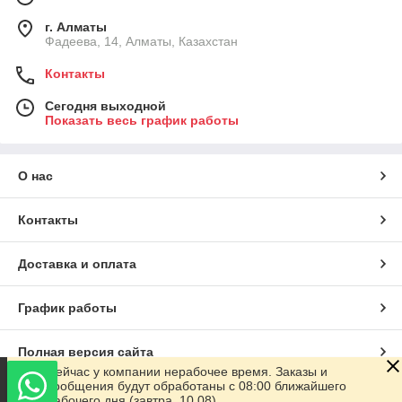
г. Алматы
Фадеева, 14, Алматы, Казахстан
Контакты
Сегодня выходной
Показать весь график работы
О нас
Контакты
Доставка и оплата
График работы
Полная версия сайта
Сейчас у компании нерабочее время. Заказы и
сообщения будут обработаны с 08:00 ближайшего
Сайт создан на маркетплейсе
Satu.kz
рабочего дня (завтра, 10.08)