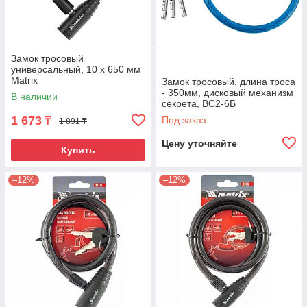
Замок тросовый
универсальный, 10 х 650 мм
Matrix
Замок тросовый, длина троса
- 350мм, дисковый механизм
В наличии
секрета, ВС2-6Б
1 673
Под заказ
₸
1 891 ₸
Цену уточняйте
Купить
–12%
–12%