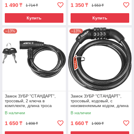
1 490
1 350
₸
₸
1 714 ₸
1 553 ₸
Купить
Купить
–13%
–13%
Замок ЗУБР "СТАНДАРТ",
Замок ЗУБР "СТАНДАРТ",
тросовый, 2 ключа в
тросовый, кодовый, с
комплекте, длина троса
неизменяемым кодом, длина
1200мм, d 6мм
троса - 1200мм, d 8мм. 950
В наличии
В наличии
1 650
1 660
₸
₸
1 898 ₸
1 909 ₸