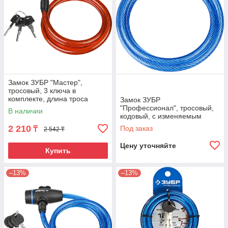
Замок ЗУБР "Мастер",
тросовый, 3 ключа в
комплекте, длина троса
Замок ЗУБР
1200мм, d 10мм
"Профессионал", тросовый,
В наличии
кодовый, с изменяемым
кодом, длина троса -
2 210
Под заказ
₸
2 542 ₸
1200мм, d 10мм
Цену уточняйте
Купить
–13%
–13%