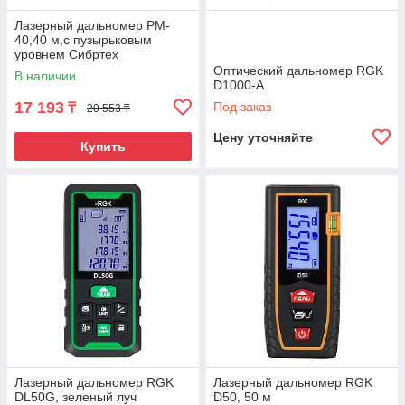
Лазерный дальномер PM-
40,40 м,с пузырьковым
уровнем Сибртех
Оптический дальномер RGK
В наличии
D1000-A
17 193
Под заказ
₸
20 553 ₸
Цену уточняйте
Купить
Лазерный дальномер RGK
Лазерный дальномер RGK
DL50G, зеленый луч
D50, 50 м