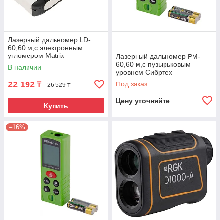
Лазерный дальномер LD-
60,60 м,с электронным
угломером Matrix
Лазерный дальномер PM-
60,60 м,с пузырьковым
В наличии
уровнем Сибртех
22 192
Под заказ
₸
26 529 ₸
Цену уточняйте
Купить
–16%