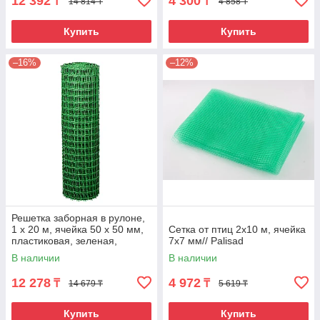
12 392
4 300
₸
₸
14 814 ₸
4 858 ₸
Купить
Купить
–16%
–12%
Решетка заборная в рулоне,
1 х 20 м, ячейка 50 х 50 мм,
Сетка от птиц 2х10 м, ячейка
пластиковая, зеленая,
7х7 мм// Palisad
Россия
В наличии
В наличии
12 278
4 972
₸
₸
14 679 ₸
5 619 ₸
Купить
Купить