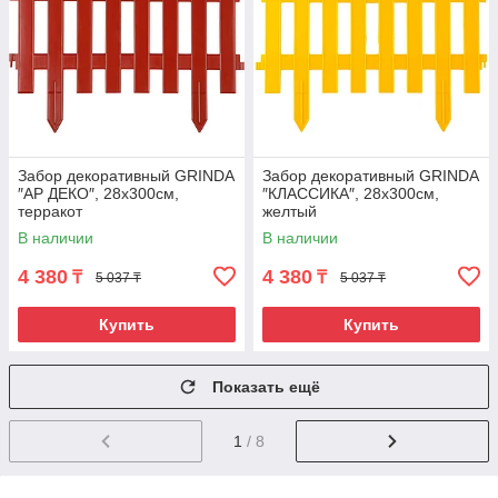
Забор декоративный GRINDA
Забор декоративный GRINDA
″АР ДЕКО″, 28x300см,
″КЛАССИКА″, 28x300см,
терракот
желтый
В наличии
В наличии
4 380
4 380
₸
₸
5 037 ₸
5 037 ₸
Купить
Купить
Показать ещё
1
/ 8