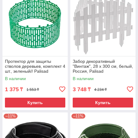
Протектор для защиты
Забор декоративный
стволов деревьев, комплект 4
"Винтаж", 28 х 300 см, белый,
шт., зеленый// Palisad
Россия, Palisad
В наличии
В наличии
1 375
3 748
₸
₸
1 553 ₸
4 234 ₸
Купить
Купить
–11%
–11%