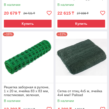
ячейка 20х20 мм// Palisad
В наличии
В наличии
20 679
22 615
₸
₸
24 721 ₸
27 036 ₸
Купить
Купить
–16%
–11%
Решетка заборная в рулоне,
1 х 20 м, ячейка 83 х 83 мм,
Сетка от птиц 4х5 м, ячейка
пластиковая, зеленая,
4х4 мм// Palisad
Россия
В наличии
В наличии