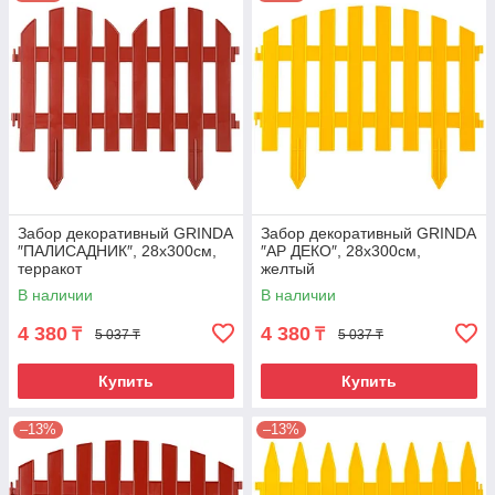
Забор декоративный GRINDA
Забор декоративный GRINDA
″ПАЛИСАДНИК″, 28x300см,
″АР ДЕКО″, 28x300см,
терракот
желтый
В наличии
В наличии
4 380
4 380
₸
₸
5 037 ₸
5 037 ₸
Купить
Купить
–13%
–13%