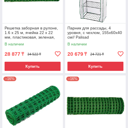
Решетка заборная в рулоне,
Парник для рассады, 4
1.6 х 25 м, ячейка 22 х 22
уровня, с чехлом, 155х60х40
мм, пластиковая, зеленая,
см// Palisad
Россия
В наличии
В наличии
28 877
20 679
₸
₸
34 522 ₸
24 721 ₸
Купить
Купить
–16%
–16%