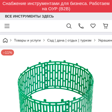
Снабжение инструментами для бизнеса. Работаем
на ОУР (B2B)
ВСЕ ИНСТРУМЕНТЫ ЗДЕСЬ
Товары и услуги
Сад | дача | отдых | туризм
Украшен
–11%