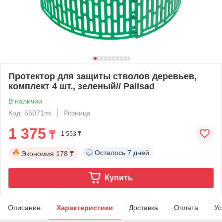
Протектор для защиты стволов деревьев,
комплект 4 шт., зеленый// Palisad
В наличии
Код: 65071mi
Розница
1 375
₸
1 553 ₸
Осталось
7 дней
Экономия
178 ₸
Купить
Описание
Характеристики
Доставка
Оплата
Ус