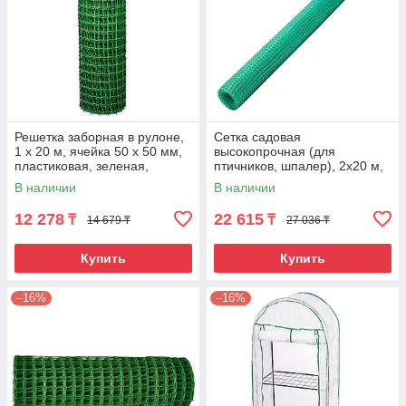
Решетка заборная в рулоне,
Сетка садовая
1 х 20 м, ячейка 50 х 50 мм,
высокопрочная (для
пластиковая, зеленая,
птичников, шпалер), 2х20 м,
Россия
ячейка 20х20 мм// Palisad
В наличии
В наличии
12 278
22 615
₸
₸
14 679 ₸
27 036 ₸
Купить
Купить
–16%
–16%