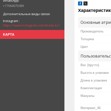
+77064075089
Характеристик
Instagram
Основные атри
https://www.instagram.com/tirado.kz/
Производитель
КАРТА
Толщина
Цвет
Пользовательс
Вес (брутто)
Высота в упаковке
Длина в упаковке
Комплектация
Мануалы
Материал_46