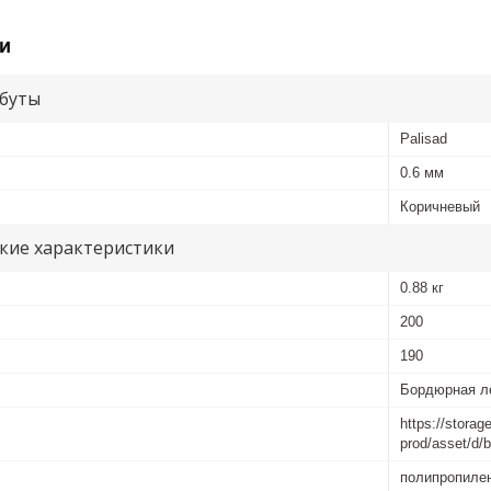
и
буты
Palisad
0.6 мм
Коричневый
кие характеристики
0.88 кг
200
190
Бордюрная ле
https://storag
prod/asset/d
полипропиле