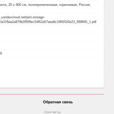
нта, 20 х 900 см, полипропиленовая, коричневая, Россия,
e.yandexcloud.net/pim-storage-
/a/a/2/8aa2a879b285f8ec54f62a57aea8c1865f1f0e23_689845_1.pdf
46
Обратная связь
Контакты