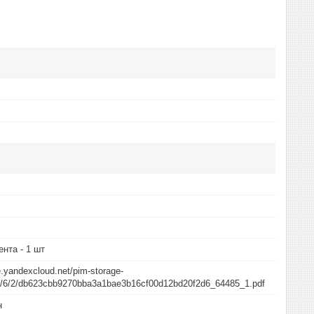
нта - 1 шт
e.yandexcloud.net/pim-storage-
/b/6/2/db623cbb9270bba3a1bae3b16cf00d12bd20f2d6_64485_1.pdf
н