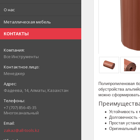
О нас
Металлическая мебель
КОНТАКТЫ
Все Инструменты
Менеджер
Полипропиленовая бор
обустройства альпийс
Фадеева, 14, Алматы, Казахстан
можно сформировать
Преимуществ
+7 (707) 856-45-35
Устойчивость к
Многоканальный
Долговечность 
Простая устано
Оригинальный в
zakaz@all-tools.kz