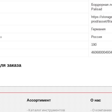
Бордюрная ле
Palisad
https://storag
prod/asset/8
Германия
ва
Россия
190
46068000493
ля заказа
Ассортимент
О нас
Каталог инструментов
О компании