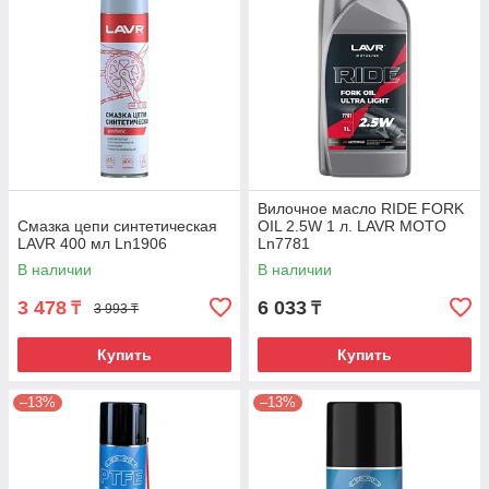
Вилочное масло RIDE FORK
Смазка цепи синтетическая
OIL 2.5W 1 л. LAVR MOTO
LAVR 400 мл Ln1906
Ln7781
В наличии
В наличии
3 478
6 033
₸
₸
3 993 ₸
Купить
Купить
–13%
–13%