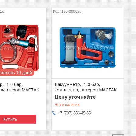
01c
120-30002c
сталось 10 дней
, -1-0 бар,
Вакуумметр, -1-0 бар,
адаптеров МАСТАК
комплект адаптеров МАСТАК
C
120-30002C
Цену уточняйте
Нет в наличии
+7 (707) 856-45-35
Купить