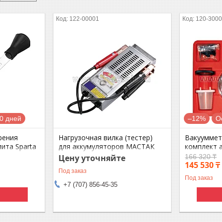
122-00001
120-300
0 дней
–12%
О
рения
Нагрузочная вилка (тестер)
Вакуумметр
ита Sparta
для аккумуляторов МАСТАК
комплект 
122-00001
120-30001
Цену уточняйте
166 320 ₸
145 530 ₸
Под заказ
Под заказ
+7 (707) 856-45-35