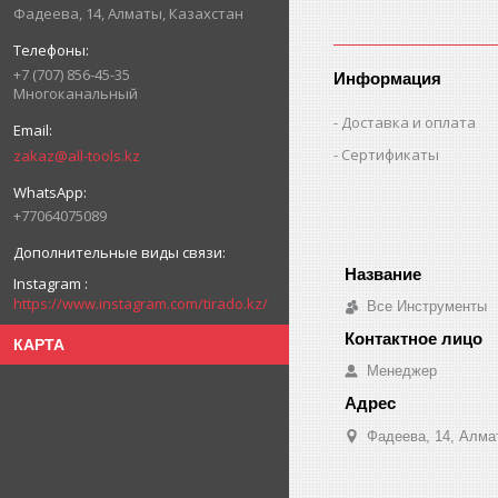
Фадеева, 14, Алматы, Казахстан
+7 (707) 856-45-35
Информация
Многоканальный
Доставка и оплата
Сертификаты
zakaz@all-tools.kz
+77064075089
Instagram
https://www.instagram.com/tirado.kz/
Все Инструменты
КАРТА
Менеджер
Фадеева, 14, Алма