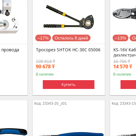
–17%
Осталось 8 дней
–13%
О
и провода
Тросорез SHTOK НС-30С 05006
KS-16V Ка
диэлектри
108 814 ₸
16 756 ₸
90 678 ₸
14 570 ₸
В наличии
В наличии
Купить
23343-20_z01
23343-1