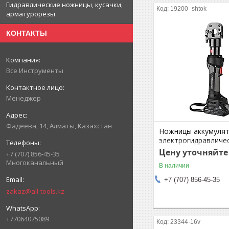
Гидравлические ножницы, кусачки,
19200_shtok
арматурорезы
КОНТАКТЫ
Все Инструменты
Менеджер
Фадеева, 14, Алматы, Казахстан
Ножницы аккумуля
электрогидравличес
50 kN, 18V, SIRIUS
Цену уточняйте
+7 (707) 856-45-35
Многоканальный
В наличии
+7 (707) 856-45-35
zakaz@all-tools.kz
+77064075089
23344-16v