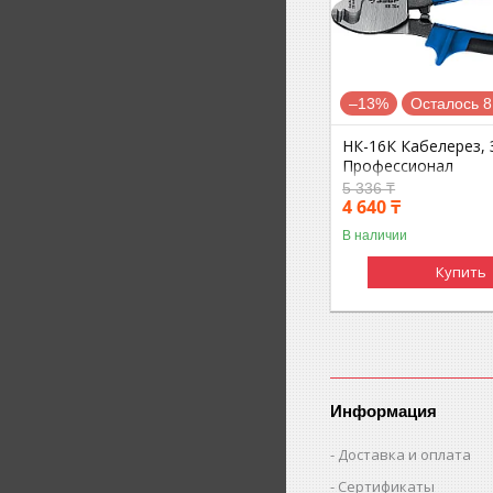
–13%
Осталось 8
НК-16К Кабелерез,
Профессионал
5 336 ₸
4 640 ₸
В наличии
Купить
Информация
Доставка и оплата
Сертификаты