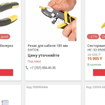
 дней
–17%
О
абелерез
Резак для кабеля 185 мм
Секторны
8
SHTOK.
НС-32 050
Цену уточняйте
19 086 ₸
15 905 ₸
Под заказ
В наличии
+7 (707) 856-45-35
05006shtok
23333-16