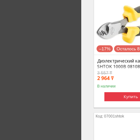
–17%
Осталось 8
Диэлектрический к
SHTOK 1000В 0810
3 557 ₸
2 964 ₸
В наличии
Купить
07001shtok