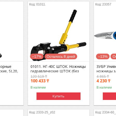
01011.
23357
–17%
Осталось 8 дней
–13%
О
торные
01011. НГ-40C ШТОК. Ножницы
ЗУБР Униве
кие, SL20,
гидравлические ШТОК (без
ножницы э
лезвий)
универсал
120 519 ₸
4 865 ₸
100 433 ₸
(23357)
4 230 ₸
В наличии
В наличии
Купить
2333-25_z02
2334-60