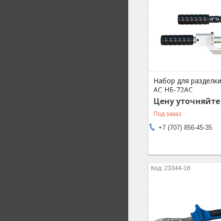
Набор для разделк
АС НБ-72АС
Цену уточняйте
Под заказ
+7 (707) 856-45-35
23344-16