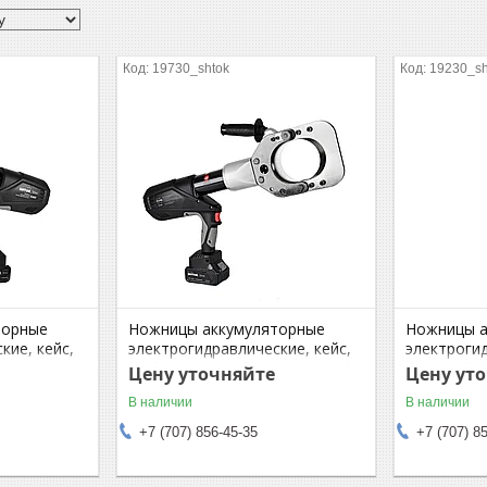
19730_shtok
19230_sh
торные
Ножницы аккумуляторные
Ножницы а
кие, кейс,
электрогидравлические, кейс,
электрогид
on, Cu, Al,
120kN, 18V/5.0Ah, Li-ion, Cu, Al,
18V/2.0Ah, 
Цену уточняйте
Цену ут
C, серия
Light Armored, ED105, серия
мм, SL40C,
В наличии
В наличии
SIRIUS
+7 (707) 856-45-35
+7 (707) 8