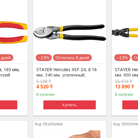
 дней
–13%
Осталось 8 дней
–13%
О
, 165 мм,
STAYER Hercules XSF-24, d 16
STAYER Her
еский
мм, 240 мм, усиленный,
мм, 600 мм
сионал
кабелерез, Professional (2333-
Professiona
5 198 ₸
15 974 ₸
25)
4 520 ₸
13 890 ₸
В наличии
В наличии
Купить
08160shtok
05003sht