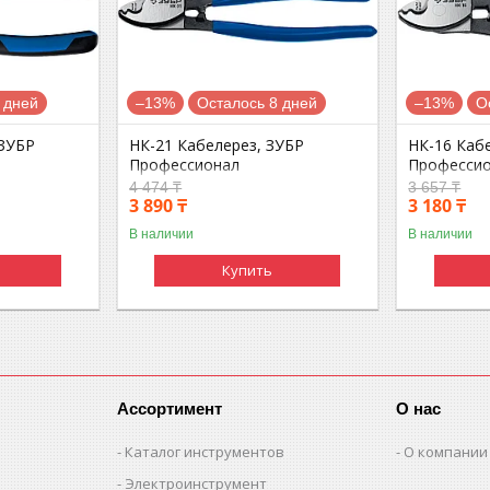
 дней
–13%
Осталось 8 дней
–13%
О
 ЗУБР
НК-21 Кабелерез, ЗУБР
НК-16 Каб
Профессионал
Професси
4 474 ₸
3 657 ₸
3 890 ₸
3 180 ₸
В наличии
В наличии
Купить
Ассортимент
О нас
Каталог инструментов
О компании
Электроинструмент