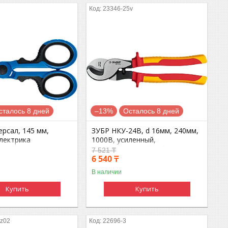
23346-25v
сталось 8 дней
–13%
Осталось 8 дней
рсал, 145 мм,
ЗУБР НКУ-24В, d 16мм, 240мм,
лектрика
1000В, усиленный,
ьные, Профессионал
диэлектрический кабелерез,
7 521 ₸
Профессионал (23346-25V)
6 540 ₸
В наличии
Купить
Купить
_z02
22696-3