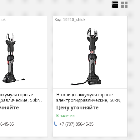
tok
19210_shtok
ккумуляторные
Ножницы аккумуляторные
равлические, 50kN,
электрогидравлические, 50kN,
Li-ion, Cu, Al до Ø40
18V/2.0Ah, Li-ion, Cu, Al, СИП,
очняйте
Цену уточняйте
 серия SIRIUS
ACSR, Арматура, SL26C, серия
В наличии
SIRIUS
56-45-35
+7 (707) 856-45-35