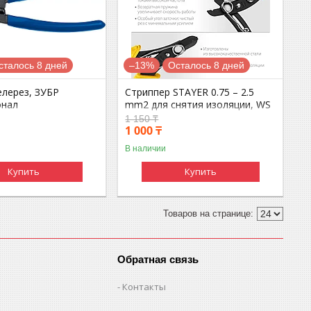
сталось 8 дней
–13%
Осталось 8 дней
елерез, ЗУБР
Стриппер STAYER 0.75 – 2.5
онал
mm2 для снятия изоляции, WS
1 150 ₸
1 000 ₸
В наличии
Купить
Купить
Обратная связь
Контакты