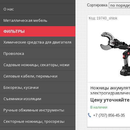
О нас
19740_shtok
Металлическая мебель
ФИЛЬТРЫ
Химические средства для двигателя
Проволока
Садовые ножницы, секаторы, ножи
Силовые кабели, перемычки
Бокорезы, кусачки
Ножницы аккумуля
электрогидравличес
60kN, 18V/4.0Ah, Li-i
Съемники изоляции
Цену уточняйте
Light Armored, ED65
В наличии
SIRIUS
Ручные обжимные инструменты
+7 (707) 856-45-35
Секторные ножницы, тросорезы