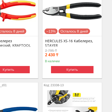
сталось 8 дней
–13%
Осталось 8 дней
белерез
HERCULES XS-16 Кабелерез,
ческий, KRAFTOOL
STAYER
2 795 ₸
2 430 ₸
В наличии
Купить
Купить
5_z01
23338-13