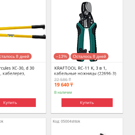
сталось 8 дней
–13%
Осталось 8 дней
cules XC-30, d 30
KRAFTOOL RC-11 K, 3 в 1,
, кабелерез,
кабельные ножницы (22696-3)
l (2334-60)
22 586 ₸
19 640 ₸
В наличии
Купить
Купить
ok
05004shtok