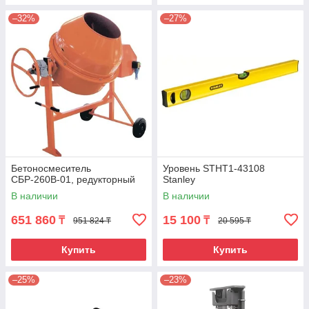
–32%
–27%
Бетоносмеситель
Уровень STHT1-43108
СБР-260В-01, редукторный
Stanley
В наличии
В наличии
651 860
15 100
₸
₸
951 824 ₸
20 595 ₸
Купить
Купить
–25%
–23%