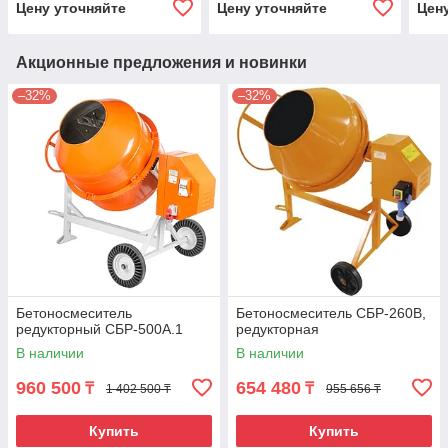
Цену уточняйте
Цену уточняйте
Цен
Акционные предложения и новинки
–32%
–32%
Бетоносмеситель
Бетоносмеситель СБР-260В,
редукторный СБР-500А.1
редукторная
В наличии
В наличии
960 500
654 480
₸
₸
1 402 500 ₸
955 656 ₸
Купить
Купить