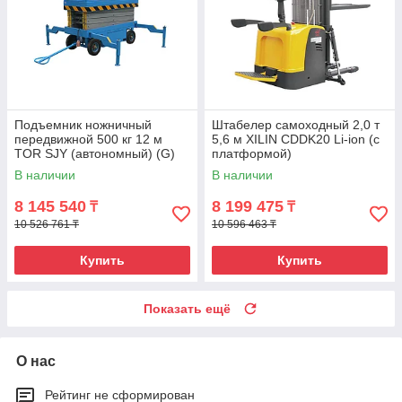
Подъемник ножничный
Штабелер самоходный 2,0 т
передвижной 500 кг 12 м
5,6 м XILIN CDDK20 Li-ion (с
TOR SJY (автономный) (G)
платформой)
В наличии
В наличии
8 145 540
8 199 475
₸
₸
10 526 761 ₸
10 596 463 ₸
Купить
Купить
Показать ещё
О нас
Рейтинг не сформирован