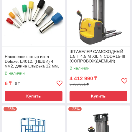
ШТАБЕЛЕР САМОХОДНЫЙ
1,5 Т 4,5 М XILIN CDDR15-III
Наконечник штыр изол
(СОПРОВОЖДАЕМЫЙ)
Deluxe, Е4012, (НШВИ) 4
мм2, длина штырька 12 мм,
В наличии
(1000 шт/упак)
В наличии
4 412 990
₸
6
₸
8 ₸
5 703 061 ₸
Купить
Купить
–23%
–23%