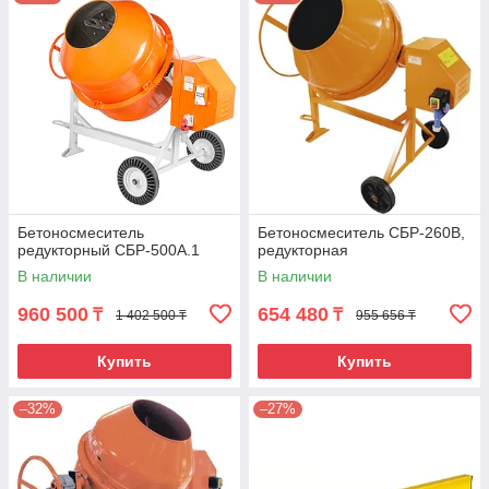
Бетоносмеситель
Бетоносмеситель СБР-260В,
редукторный СБР-500А.1
редукторная
В наличии
В наличии
960 500
654 480
₸
₸
1 402 500 ₸
955 656 ₸
Купить
Купить
–32%
–27%