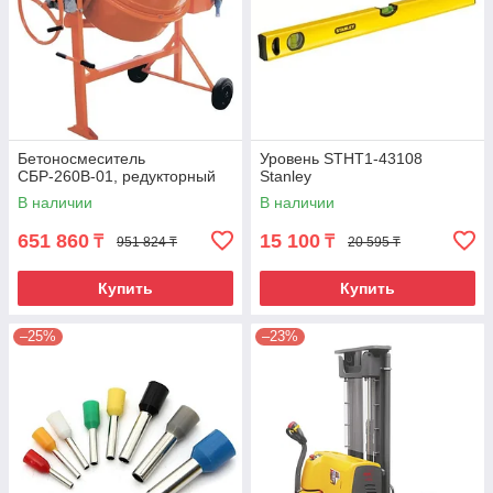
Бетоносмеситель
Уровень STHT1-43108
СБР-260В-01, редукторный
Stanley
В наличии
В наличии
651 860
15 100
₸
₸
951 824 ₸
20 595 ₸
Купить
Купить
–25%
–23%