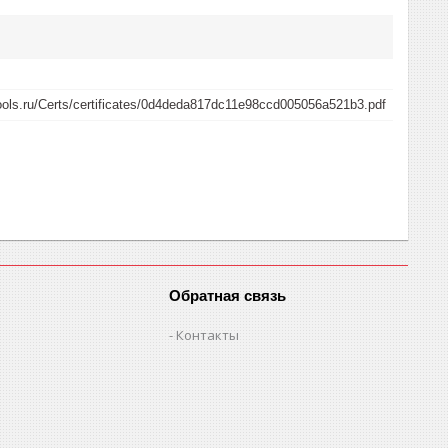
tools.ru/Certs/certificates/0d4deda817dc11e98ccd005056a521b3.pdf
Обратная связь
Контакты