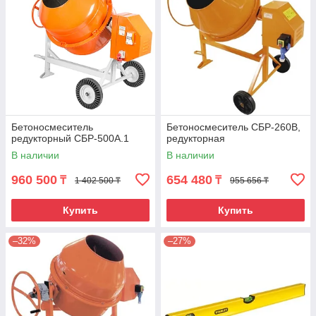
Бетоносмеситель
Бетоносмеситель СБР-260В,
редукторный СБР-500А.1
редукторная
В наличии
В наличии
960 500
654 480
₸
₸
1 402 500 ₸
955 656 ₸
Купить
Купить
–32%
–27%