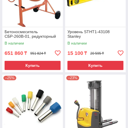
Бетоносмеситель
Уровень STHT1-43108
СБР-260В-01, редукторный
Stanley
В наличии
В наличии
651 860
15 100
₸
₸
951 824 ₸
20 595 ₸
Купить
Купить
–25%
–23%