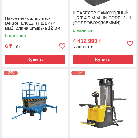
ШТАБЕЛЕР САМОХОДНЫЙ
1,5 Т 4,5 М XILIN CDDR15-III
Наконечник штыр изол
(СОПРОВОЖДАЕМЫЙ)
Deluxe, Е4012, (НШВИ) 4
мм2, длина штырька 12 мм,
В наличии
(1000 шт/упак)
В наличии
4 412 990
₸
6
₸
8 ₸
5 703 061 ₸
Купить
Купить
–23%
–23%