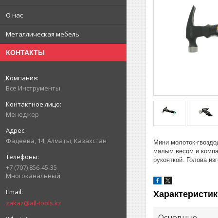
О нас
Металлическая мебель
КОНТАКТЫ
Все Инструменты
Менеджер
Фадеева, 14, Алматы, Казахстан
Мини молоток-гвоздо
малым весом и компа
рукояткой. Голова из
+7 (707) 856-45-35
Многоканальный
Характеристик
zakaz@all-tools.kz
Основные