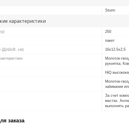
Sturm
кие характеристики
гр)
250
пакет
е (ДхШхВ, см)
16x12,5x2,5
рактеристики
Молоток-гвоз
рукоятка; Ко
HiQ высокока
Молоток-гвоз
забивании ил
За счет комп
местах. Анти
выполнять ра
ля заказа