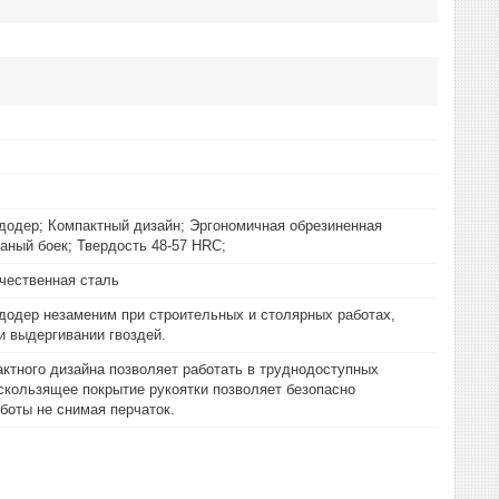
додер; Компактный дизайн; Эргономичная обрезиненная
ваный боек; Твердость 48-57 HRC;
чественная сталь
додер незаменим при строительных и столярных работах,
и выдергивании гвоздей.
актного дизайна позволяет работать в труднодоступных
скользящее покрытие рукоятки позволяет безопасно
боты не снимая перчаток.