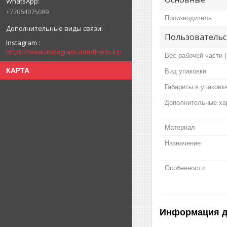
+77064075089
Производитель
Пользовательс
Instagram
https://www.instagram.com/tirado.kz/
Вес рабочей части (
КАРТА
Вид упаковки
Габариты в упаковк
Дополнительные ха
Материал
Назначение
Особенности
Информация д