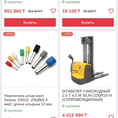
В наличии
В наличии
651 860
15 100
₸
₸
951 824 ₸
20 595 ₸
Купить
Купить
–25%
–23%
ШТАБЕЛЕР САМОХОДНЫЙ
1,5 Т 4,5 М XILIN CDDR15-III
Наконечник штыр изол
(СОПРОВОЖДАЕМЫЙ)
Deluxe, Е4012, (НШВИ) 4
мм2, длина штырька 12 мм,
В наличии
(1000 шт/упак)
В наличии
4 412 990
₸