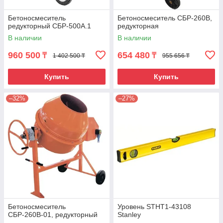
Бетоносмеситель
Бетоносмеситель СБР-260В,
редукторный СБР-500А.1
редукторная
В наличии
В наличии
960 500
654 480
₸
₸
1 402 500 ₸
955 656 ₸
Купить
Купить
–32%
–27%
Бетоносмеситель
Уровень STHT1-43108
СБР-260В-01, редукторный
Stanley