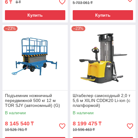
6
₸
8 ₸
5 703 061 ₸
Купить
Купить
–23%
–23%
Подъемник ножничный
Штабелер самоходный 2,0 т
передвижной 500 кг 12 м
5,6 м XILIN CDDK20 Li-ion (с
TOR SJY (автономный) (G)
платформой)
В наличии
В наличии
8 145 540
8 199 475
₸
₸
10 526 761 ₸
10 596 463 ₸