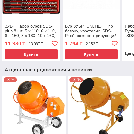
ЗУБР Набор буров SDS-
Бур ЗУБР "ЭКСПЕРТ" по
Наб
plus 8 шт: 5 х 110, 6 х 110,
бетону, хвостовик "SDS-
Буры
6 х 160, 8 х 160, 10 х 160,
Plus", самоцентрирующий
"SDS
8 х 210, 10 х 210, 12 х 210
наконечник, спиральS4,
6х16
11 380
1 794
₸
₸
13 087 ₸
2 153 ₸
мм,
12х610мм
5шт
Цен
Купить
Купить
Акционные предложения и новинки
–32%
–32%