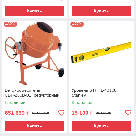
Купить
Купить
–32%
–27%
Бетоносмеситель
Уровень STHT1-43108
СБР-260В-01, редукторный
Stanley
В наличии
В наличии
651 860
15 100
₸
₸
951 824 ₸
20 595 ₸
Купить
Купить