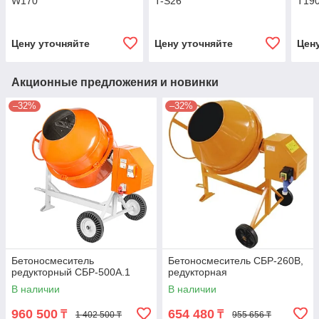
W170
T-S26
T19
Цену уточняйте
Цену уточняйте
Цен
Акционные предложения и новинки
–32%
–32%
Бетоносмеситель
Бетоносмеситель СБР-260В,
редукторный СБР-500А.1
редукторная
В наличии
В наличии
960 500
654 480
₸
₸
1 402 500 ₸
955 656 ₸