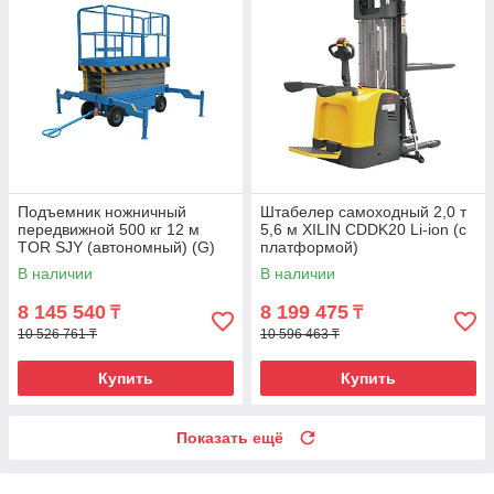
Подъемник ножничный
Штабелер самоходный 2,0 т
передвижной 500 кг 12 м
5,6 м XILIN CDDK20 Li-ion (с
TOR SJY (автономный) (G)
платформой)
В наличии
В наличии
8 145 540
8 199 475
₸
₸
10 526 761 ₸
10 596 463 ₸
Купить
Купить
Показать ещё