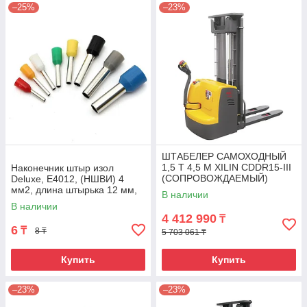
–25%
–23%
ШТАБЕЛЕР САМОХОДНЫЙ
1,5 Т 4,5 М XILIN CDDR15-III
Наконечник штыр изол
(СОПРОВОЖДАЕМЫЙ)
Deluxe, Е4012, (НШВИ) 4
мм2, длина штырька 12 мм,
В наличии
(1000 шт/упак)
В наличии
4 412 990
₸
6
₸
8 ₸
5 703 061 ₸
Купить
Купить
–23%
–23%