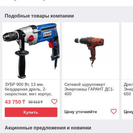
Подобные товары компании
ЗУБР 900 Вт, 13 мм,
Сетевой шуруповерт
Дрел
безударная дрель, 2-
Энергомаш ГАРАНТ ДС1-
Эне
скоростная, мет. корпус,
400
650
Профессионал (Д-П900-2)
43 750
₸
50 313 ₸
Цену уточняйте
Цен
Купить
Акционные предложения и новинки