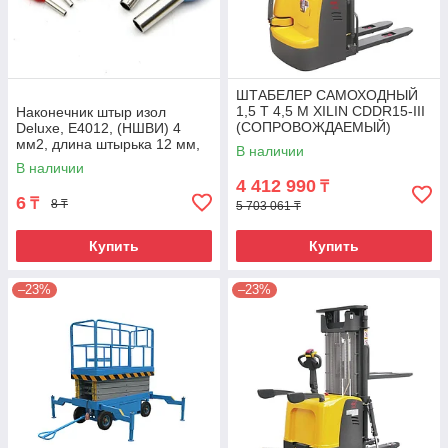
ШТАБЕЛЕР САМОХОДНЫЙ
1,5 Т 4,5 М XILIN CDDR15-III
Наконечник штыр изол
(СОПРОВОЖДАЕМЫЙ)
Deluxe, Е4012, (НШВИ) 4
мм2, длина штырька 12 мм,
В наличии
(1000 шт/упак)
В наличии
4 412 990
₸
6
₸
8 ₸
5 703 061 ₸
Купить
Купить
–23%
–23%