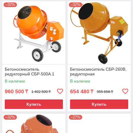
–32%
–32%
Бетоносмеситель
Бетоносмеситель СБР-260В,
редукторный СБР-500А.1
редукторная
В наличии
В наличии
960 500
654 480
₸
₸
1 402 500 ₸
955 656 ₸
Купить
Купить
–32%
–27%