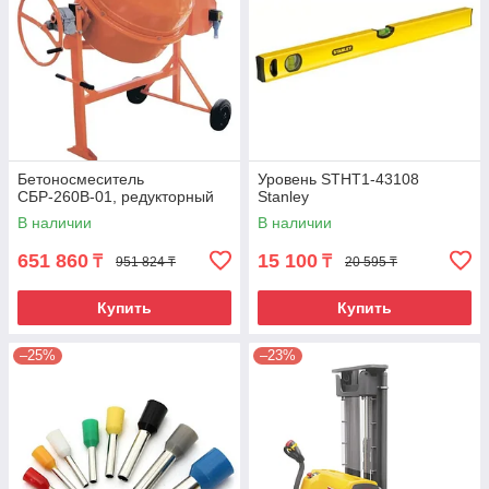
Бетоносмеситель
Уровень STHT1-43108
СБР-260В-01, редукторный
Stanley
В наличии
В наличии
651 860
15 100
₸
₸
951 824 ₸
20 595 ₸
Купить
Купить
–25%
–23%