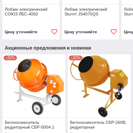
Лобзик электрический
Лобзик электрический
Лобз
СОЮЗ ЛБС-4050
Sturm! JS4075QS
Stur
Цену уточняйте
Цену уточняйте
Цен
Акционные предложения и новинки
–32%
–32%
Бетоносмеситель
Бетоносмеситель СБР-260В,
редукторный СБР-500А.1
редукторная