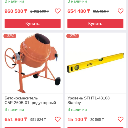
В наличии
В наличии
960 500
654 480
₸
₸
1 402 500 ₸
955 656 ₸
Купить
Купить
–32%
–27%
Бетоносмеситель
Уровень STHT1-43108
СБР-260В-01, редукторный
Stanley
В наличии
В наличии
651 860
15 100
₸
₸
951 824 ₸
20 595 ₸