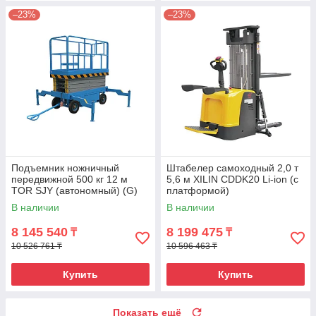
–23%
–23%
Подъемник ножничный
Штабелер самоходный 2,0 т
передвижной 500 кг 12 м
5,6 м XILIN CDDK20 Li-ion (с
TOR SJY (автономный) (G)
платформой)
В наличии
В наличии
8 145 540
8 199 475
₸
₸
10 526 761 ₸
10 596 463 ₸
Купить
Купить
Показать ещё