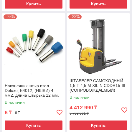
Купить
Купить
–25%
–23%
ШТАБЕЛЕР САМОХОДНЫЙ
1,5 Т 4,5 М XILIN CDDR15-III
Наконечник штыр изол
(СОПРОВОЖДАЕМЫЙ)
Deluxe, Е4012, (НШВИ) 4
мм2, длина штырька 12 мм,
В наличии
(1000 шт/упак)
В наличии
4 412 990
₸
6
₸
8 ₸
5 703 061 ₸
Купить
Купить