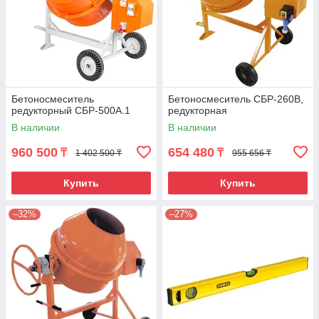
Бетоносмеситель
Бетоносмеситель СБР-260В,
редукторный СБР-500А.1
редукторная
В наличии
В наличии
960 500
654 480
₸
₸
1 402 500 ₸
955 656 ₸
Купить
Купить
–32%
–27%