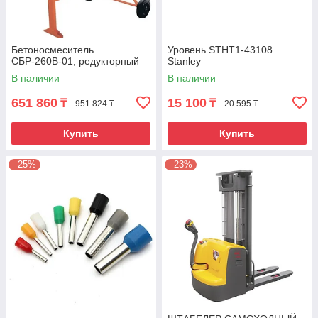
Бетоносмеситель
Уровень STHT1-43108
СБР-260В-01, редукторный
Stanley
В наличии
В наличии
651 860
15 100
₸
₸
951 824 ₸
20 595 ₸
Купить
Купить
–25%
–23%