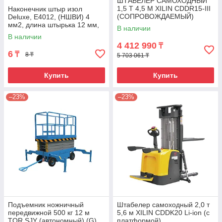
ШТАБЕЛЕР САМОХОДНЫЙ
1,5 Т 4,5 М XILIN CDDR15-III
Наконечник штыр изол
(СОПРОВОЖДАЕМЫЙ)
Deluxe, Е4012, (НШВИ) 4
мм2, длина штырька 12 мм,
В наличии
(1000 шт/упак)
В наличии
4 412 990
₸
6
₸
8 ₸
5 703 061 ₸
Купить
Купить
–23%
–23%
Подъемник ножничный
Штабелер самоходный 2,0 т
передвижной 500 кг 12 м
5,6 м XILIN CDDK20 Li-ion (с
TOR SJY (автономный) (G)
платформой)