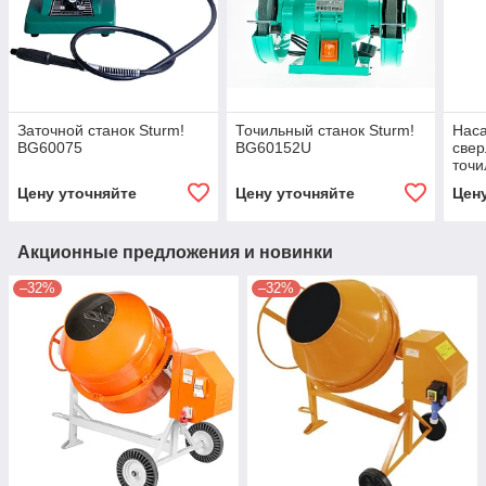
Заточной станок Sturm!
Точильный станок Sturm!
Наса
BG60075
BG60152U
свер
точи
152
Цену уточняйте
Цену уточняйте
Цен
Акционные предложения и новинки
–32%
–32%