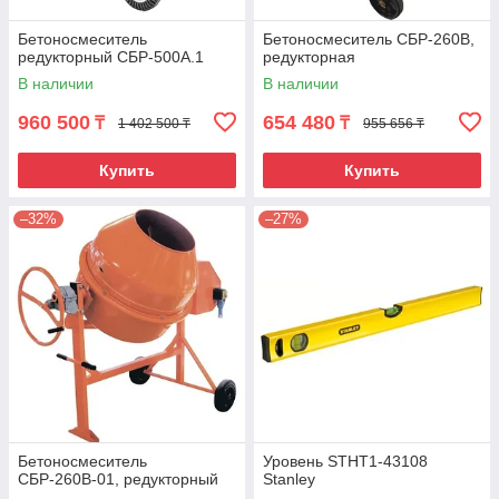
Бетоносмеситель
Бетоносмеситель СБР-260В,
редукторный СБР-500А.1
редукторная
В наличии
В наличии
960 500
654 480
₸
₸
1 402 500 ₸
955 656 ₸
Купить
Купить
–32%
–27%
Бетоносмеситель
Уровень STHT1-43108
СБР-260В-01, редукторный
Stanley