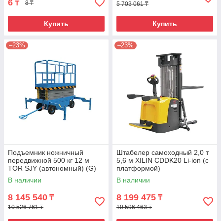
6
₸
8 ₸
5 703 061 ₸
Купить
Купить
–23%
–23%
Подъемник ножничный
Штабелер самоходный 2,0 т
передвижной 500 кг 12 м
5,6 м XILIN CDDK20 Li-ion (с
TOR SJY (автономный) (G)
платформой)
В наличии
В наличии
8 145 540
8 199 475
₸
₸
10 526 761 ₸
10 596 463 ₸