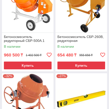
Бетоносмеситель
Бетоносмеситель СБР-260В,
редукторный СБР-500А.1
редукторная
В наличии
В наличии
960 500
654 480
₸
₸
1 402 500 ₸
955 656 ₸
Купить
Купить
–32%
–27%