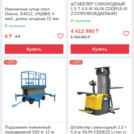
ШТАБЕЛЕР САМОХОДНЫЙ
1,5 Т 4,5 М XILIN CDDR15-III
Наконечник штыр изол
(СОПРОВОЖДАЕМЫЙ)
Deluxe, Е4012, (НШВИ) 4
мм2, длина штырька 12 мм,
В наличии
(1000 шт/упак)
В наличии
4 412 990
₸
6
₸
8 ₸
5 703 061 ₸
Купить
Купить
–23%
–23%
Подъемник ножничный
Штабелер самоходный 2,0 т
передвижной 500 кг 12 м
5,6 м XILIN CDDK20 Li-ion (с