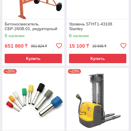
Бетоносмеситель
Уровень STHT1-43108
СБР-260В-01, редукторный
Stanley
В наличии
В наличии
651 860
15 100
₸
₸
951 824 ₸
20 595 ₸
Купить
Купить
–25%
–23%