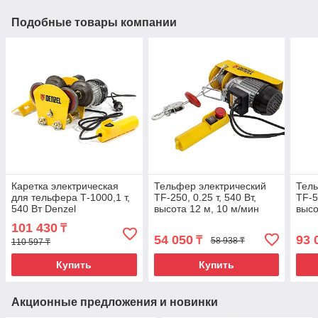
Подобные товары компании
Каретка электрическая
Тельфер электрический
Тель
для тельфера Т-1000,1 т,
TF-250, 0.25 т, 540 Вт,
TF-5
540 Вт Denzel
высота 12 м, 10 м/мин
высо
Denzel
Denz
101 430
₸
54 050
93 
₸
58 938 ₸
110 597 ₸
Купить
Купить
Акционные предложения и новинки