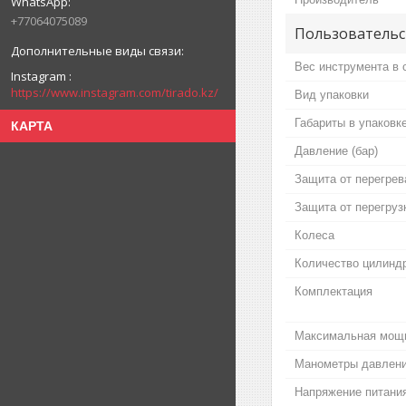
+77064075089
Пользовательс
Вес инструмента в с
Instagram
https://www.instagram.com/tirado.kz/
Вид упаковки
Габариты в упаковк
КАРТА
Давление (бар)
Защита от перегрев
Защита от перегруз
Колеса
Количество цилинд
Комплектация
Максимальная мощн
Манометры давлен
Напряжение питания