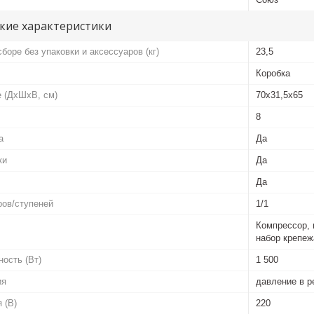
кие характеристики
боре без упаковки и аксессуаров (кг)
23,5
Коробка
е (ДхШхВ, см)
70x31,5x65
8
а
Да
ки
Да
Да
ров/ступеней
1/1
Компрессор, 
набор крепеж
ость (Вт)
1 500
ия
давление в р
 (В)
220