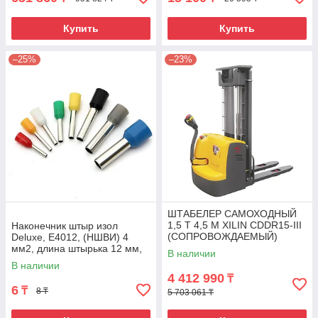
Купить
Купить
–25%
–23%
ШТАБЕЛЕР САМОХОДНЫЙ
1,5 Т 4,5 М XILIN CDDR15-III
Наконечник штыр изол
(СОПРОВОЖДАЕМЫЙ)
Deluxe, Е4012, (НШВИ) 4
мм2, длина штырька 12 мм,
В наличии
(1000 шт/упак)
В наличии
4 412 990
₸
6
₸
8 ₸
5 703 061 ₸