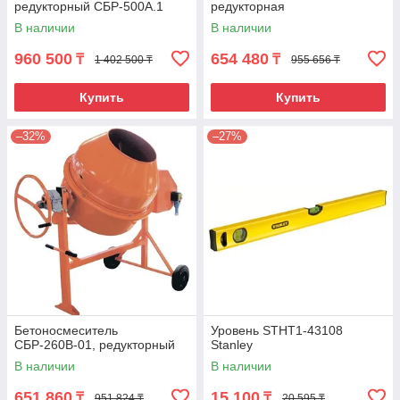
редукторный СБР-500А.1
редукторная
В наличии
В наличии
960 500
654 480
₸
₸
1 402 500 ₸
955 656 ₸
Купить
Купить
–32%
–27%
Бетоносмеситель
Уровень STHT1-43108
СБР-260В-01, редукторный
Stanley
В наличии
В наличии
651 860
15 100
₸
₸
951 824 ₸
20 595 ₸