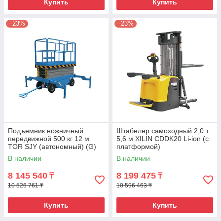
Купить
Купить
–23%
–23%
Подъемник ножничный
Штабелер самоходный 2,0 т
передвижной 500 кг 12 м
5,6 м XILIN CDDK20 Li-ion (с
TOR SJY (автономный) (G)
платформой)
В наличии
В наличии
8 145 540
8 199 475
₸
₸
10 526 761 ₸
10 596 463 ₸
Купить
Купить