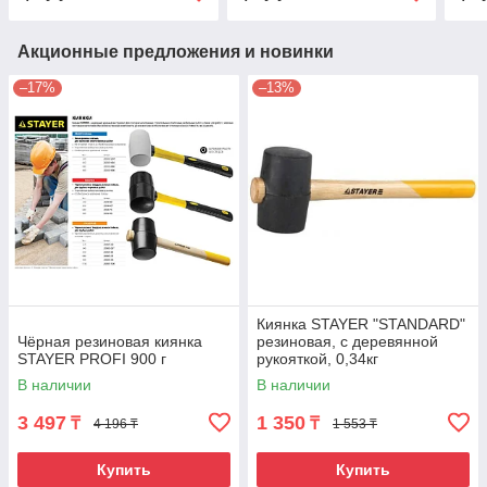
Акционные предложения и новинки
–17%
–13%
Киянка STAYER "STANDARD"
Чёрная резиновая киянка
резиновая, с деревянной
STAYER PROFI 900 г
рукояткой, 0,34кг
В наличии
В наличии
3 497
1 350
₸
₸
4 196 ₸
1 553 ₸
Купить
Купить