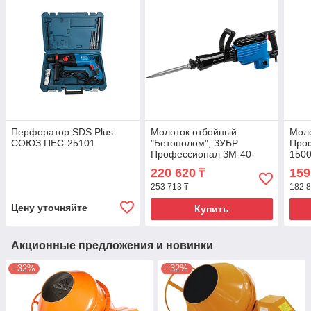
Перфоратор SDS Plus
Молоток отбойный
Моло
СОЮЗ ПЕС-25101
"Бетонолом", ЗУБР
Про
Профессионал ЗМ-40-
1500
1700 К, HEX30, 40 Дж, 17
Дж, 
220 620
159
₸
кг, 1400 уд/мин, 1700 Вт,
1500
кейс
253 713 ₸
182 8
Цену уточняйте
Купить
Акционные предложения и новинки
–32%
–32%