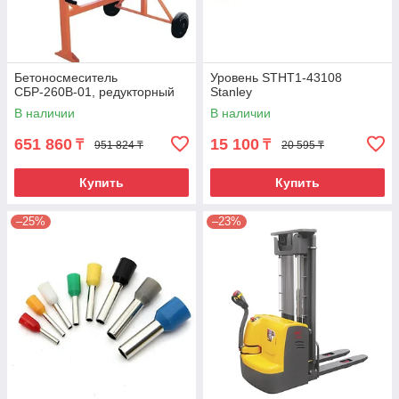
Бетоносмеситель
Уровень STHT1-43108
СБР-260В-01, редукторный
Stanley
В наличии
В наличии
651 860
15 100
₸
₸
951 824 ₸
20 595 ₸
Купить
Купить
–25%
–23%