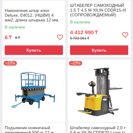
ШТАБЕЛЕР САМОХОДНЫЙ
1,5 Т 4,5 М XILIN CDDR15-III
Наконечник штыр изол
(СОПРОВОЖДАЕМЫЙ)
Deluxe, Е4012, (НШВИ) 4
мм2, длина штырька 12 мм,
В наличии
(1000 шт/упак)
В наличии
4 412 990
₸
6
₸
8 ₸
5 703 061 ₸
Купить
Купить
–23%
–23%
Подъемник ножничный
Штабелер самоходный 2,0 т
передвижной 500 кг 12 м
5,6 м XILIN CDDK20 Li-ion (с