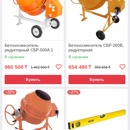
Бетоносмеситель
Бетоносмеситель СБР-260В,
редукторный СБР-500А.1
редукторная
В наличии
В наличии
960 500
654 480
₸
₸
1 402 500 ₸
955 656 ₸
Купить
Купить
–32%
–27%