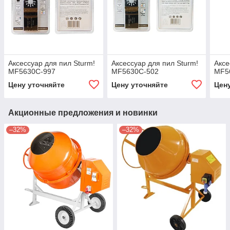
Аксессуар для пил Sturm!
Аксессуар для пил Sturm!
Аксе
MF5630C-997
MF5630C-502
MF5
Цену уточняйте
Цену уточняйте
Цен
Акционные предложения и новинки
–32%
–32%