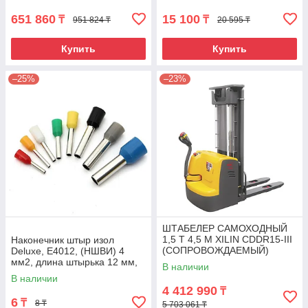
651 860
15 100
₸
₸
951 824 ₸
20 595 ₸
Купить
Купить
–25%
–23%
ШТАБЕЛЕР САМОХОДНЫЙ
1,5 Т 4,5 М XILIN CDDR15-III
Наконечник штыр изол
(СОПРОВОЖДАЕМЫЙ)
Deluxe, Е4012, (НШВИ) 4
мм2, длина штырька 12 мм,
В наличии
(1000 шт/упак)
В наличии
4 412 990
₸
6
₸
8 ₸
5 703 061 ₸