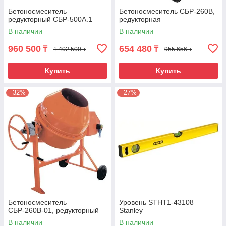
Бетоносмеситель
Бетоносмеситель СБР-260В,
редукторный СБР-500А.1
редукторная
В наличии
В наличии
960 500
654 480
₸
₸
1 402 500 ₸
955 656 ₸
Купить
Купить
–32%
–27%
Бетоносмеситель
Уровень STHT1-43108
СБР-260В-01, редукторный
Stanley
В наличии
В наличии