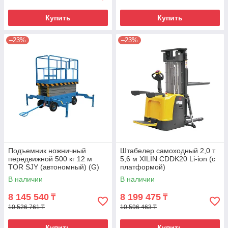
Купить
Купить
–23%
–23%
Подъемник ножничный
Штабелер самоходный 2,0 т
передвижной 500 кг 12 м
5,6 м XILIN CDDK20 Li-ion (с
TOR SJY (автономный) (G)
платформой)
В наличии
В наличии
8 145 540
8 199 475
₸
₸
10 526 761 ₸
10 596 463 ₸
Купить
Купить