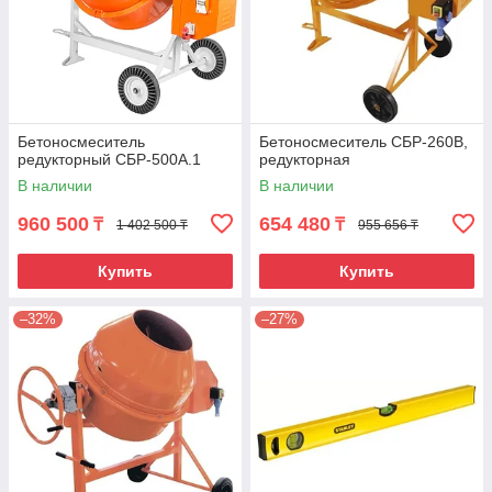
Бетоносмеситель
Бетоносмеситель СБР-260В,
редукторный СБР-500А.1
редукторная
В наличии
В наличии
960 500
654 480
₸
₸
1 402 500 ₸
955 656 ₸
Купить
Купить
–32%
–27%