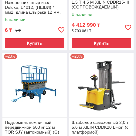
1,5 Т 4,5 М XILIN CDDR15-III
Наконечник штыр изол
(СОПРОВОЖДАЕМЫЙ)
Deluxe, Е4012, (НШВИ) 4
мм2, длина штырька 12 мм,
В наличии
(1000 шт/упак)
В наличии
4 412 990
₸
6
₸
8 ₸
5 703 061 ₸
Купить
Купить
–23%
–23%
Подъемник ножничный
Штабелер самоходный 2,0 т
передвижной 500 кг 12 м
5,6 м XILIN CDDK20 Li-ion (с
TOR SJY (автономный) (G)
платформой)