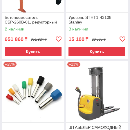
Бетоносмеситель
Уровень STHT1-43108
СБР-260В-01, редукторный
Stanley
В наличии
В наличии
651 860
15 100
₸
₸
951 824 ₸
20 595 ₸
Купить
Купить
–25%
–23%
ШТАБЕЛЕР САМОХОДНЫЙ