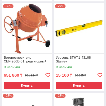
–32%
–27%
Бетоносмеситель
Уровень STHT1-43108
СБР-260В-01, редукторный
Stanley
В наличии
В наличии
651 860
15 100
₸
₸
951 824 ₸
20 595 ₸
Купить
Купить
–25%
–23%