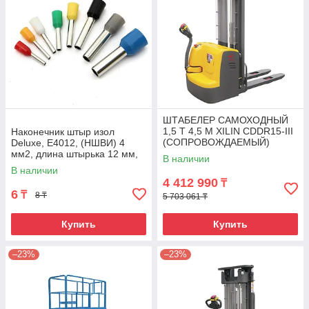
ШТАБЕЛЕР САМОХОДНЫЙ
1,5 Т 4,5 М XILIN CDDR15-III
Наконечник штыр изол
(СОПРОВОЖДАЕМЫЙ)
Deluxe, Е4012, (НШВИ) 4
мм2, длина штырька 12 мм,
В наличии
(1000 шт/упак)
В наличии
4 412 990
₸
6
₸
8 ₸
5 703 061 ₸
Купить
Купить
–23%
–23%