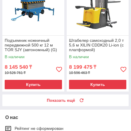
Подъемник ножничный
Штабелер самоходный 2,0 т
передвижной 500 кг 12 м
5,6 м XILIN CDDK20 Li-ion (с
TOR SJY (автономный) (G)
платформой)
В наличии
В наличии
8 145 540
8 199 475
₸
₸
10 526 761 ₸
10 596 463 ₸
Купить
Купить
Показать ещё
О нас
Рейтинг не сформирован