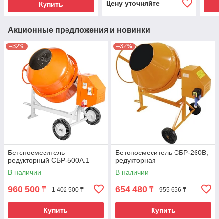
Цену уточняйте
Купить
Акционные предложения и новинки
–32%
–32%
Бетоносмеситель
Бетоносмеситель СБР-260В,
редукторный СБР-500А.1
редукторная
В наличии
В наличии
960 500
654 480
₸
₸
1 402 500 ₸
955 656 ₸
Купить
Купить