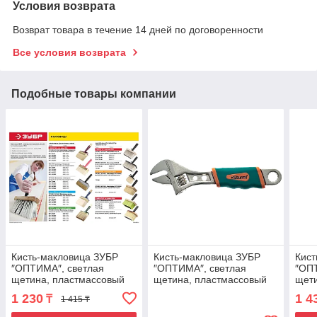
Условия возврата
Возврат товара в течение 14 дней по договоренности
Все условия возврата
Подобные товары компании
Кисть-макловица ЗУБР
Кисть-макловица ЗУБР
Кист
″ОПТИМА″, светлая
″ОПТИМА″, светлая
″ОП
щетина, пластмассовый
щетина, пластмассовый
щети
корпус, 40х140мм
корпус, 30х100мм
корп
1 230
1 4
₸
1 415 ₸