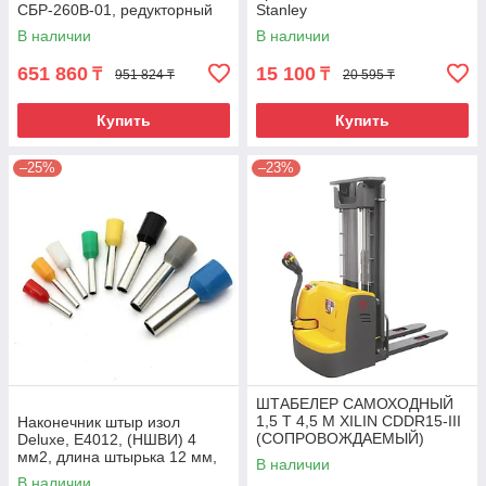
СБР-260В-01, редукторный
Stanley
В наличии
В наличии
651 860
15 100
₸
₸
951 824 ₸
20 595 ₸
Купить
Купить
–25%
–23%
ШТАБЕЛЕР САМОХОДНЫЙ
1,5 Т 4,5 М XILIN CDDR15-III
Наконечник штыр изол
(СОПРОВОЖДАЕМЫЙ)
Deluxe, Е4012, (НШВИ) 4
мм2, длина штырька 12 мм,
В наличии
(1000 шт/упак)
В наличии