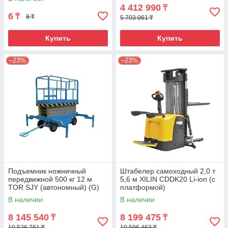
4 412 990
₸
6
₸
8 ₸
5 703 061 ₸
Купить
Купить
–23%
–23%
Подъемник ножничный
Штабелер самоходный 2,0 т
передвижной 500 кг 12 м
5,6 м XILIN CDDK20 Li-ion (с
TOR SJY (автономный) (G)
платформой)
В наличии
В наличии
8 145 540
8 199 475
₸
₸
10 526 761 ₸
10 596 463 ₸