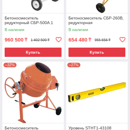
Бетоносмеситель
Бетоносмеситель СБР-260В,
редукторный СБР-500А.1
редукторная
В наличии
В наличии
960 500
654 480
₸
₸
1 402 500 ₸
955 656 ₸
Купить
Купить
–32%
–27%
Бетоносмеситель
Уровень STHT1-43108