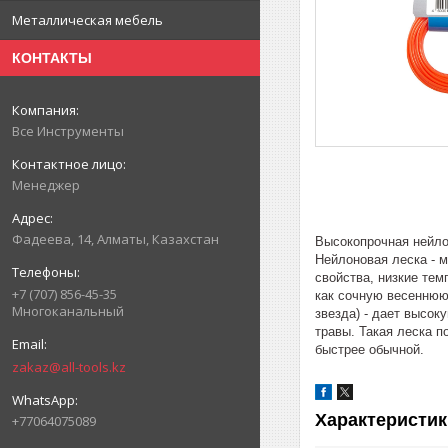
Металлическая мебель
КОНТАКТЫ
Все Инструменты
Менеджер
Фадеева, 14, Алматы, Казахстан
Высокопрочная нейло
Нейлоновая леска - 
свойства, низкие тем
+7 (707) 856-45-35
как сочную весеннюю 
Многоканальный
звезда) - дает высо
травы. Такая леска п
быстрее обычной.
zakaz@all-tools.kz
Характеристик
+77064075089