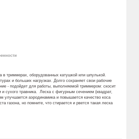
ренности
а в триммерах, оборудованных катушкой или шпулькой.
урах и больших нагрузках. Долго сохраняет свои рабочие
ение - подойдет для работы, выполняемой триммером: скосит
 и сухого травника. Леска с фигурным сечением (квадрат,
ням улучшается аэродинамика и повышается качество коса
та газона, но помните, что стирается и рвется такая леска