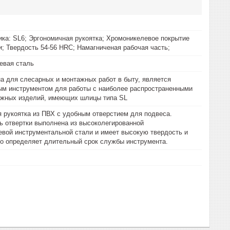
ика: SL6; Эргономичная рукоятка; Хромоникелевое покрытие
и; Твердость 54-56 HRC; Намагниченая рабочая часть;
евая сталь
а для слесарных и монтажных работ в быту, является
ым инструментом для работы с наиболее распространенными
ежных изделий, имеющих шлицы типа SL
 рукоятка из ПВХ с удобным отверстием для подвеса.
ь отвертки выполнена из высоколегированной
вой инструментальной стали и имеет высокую твердость и
то определяет длительный срок службы инструмента.