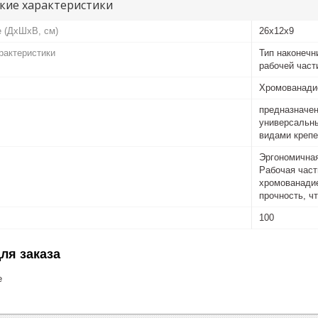
кие характеристики
е (ДхШхВ, см)
26x12x9
рактеристики
Тип наконечн
рабочей част
Хромованади
предназначен
универсальн
видами креп
Эргономичная
Рабочая част
хромованадие
прочность, ч
100
ля заказа
е