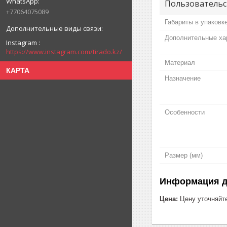
Пользовательс
+77064075089
Габариты в упаковк
Дополнительные ха
Instagram
https://www.instagram.com/tirado.kz/
Материал
КАРТА
Назначение
Особенности
Размер (мм)
Информация д
Цена:
Цену уточняйт