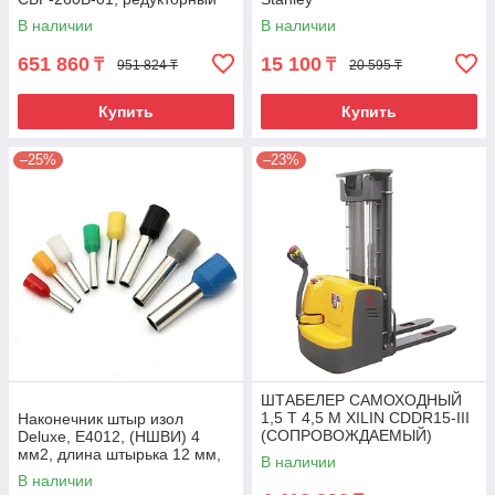
В наличии
В наличии
651 860
15 100
₸
₸
951 824 ₸
20 595 ₸
Купить
Купить
–25%
–23%
ШТАБЕЛЕР САМОХОДНЫЙ
1,5 Т 4,5 М XILIN CDDR15-III
Наконечник штыр изол
(СОПРОВОЖДАЕМЫЙ)
Deluxe, Е4012, (НШВИ) 4
мм2, длина штырька 12 мм,
В наличии
(1000 шт/упак)
В наличии