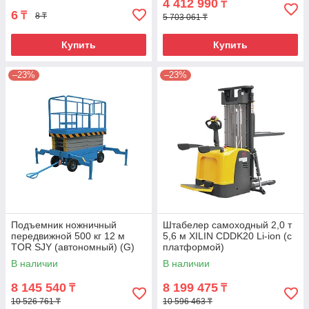
4 412 990
₸
6
₸
8 ₸
5 703 061 ₸
Купить
Купить
–23%
–23%
Подъемник ножничный
Штабелер самоходный 2,0 т
передвижной 500 кг 12 м
5,6 м XILIN CDDK20 Li-ion (с
TOR SJY (автономный) (G)
платформой)
В наличии
В наличии
8 145 540
8 199 475
₸
₸
10 526 761 ₸
10 596 463 ₸