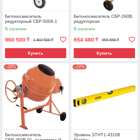
Бетоносмеситель
Бетоносмеситель СБР-260В,
редукторный СБР-500А.1
редукторная
В наличии
В наличии
960 500
654 480
₸
₸
1 402 500 ₸
955 656 ₸
Купить
Купить
–32%
–27%
Бетоносмеситель
Уровень STHT1-43108
СБР-260В-01, редукторный
Stanley