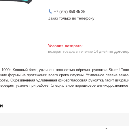
+7 (707) 856-45-35
Заказ только по телефону
возврат товара в течение 14 дней
по догово
 1000г. Кованый боек, удлинен. полностью обрезин. рукоятка Sturm! Топ
ение формы на протяжении всего срока службы. Усиленное лезвие зака
боты. Обрезиненная удлинённая фиберглассовая рукоятка гасит вибраци
передаёт усилие при работе. Специальное порошковое антикоррозионное
и