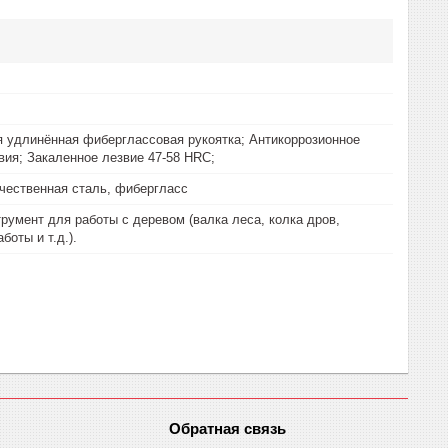
 удлинённая фиберглассовая рукоятка; Антикоррозионное
вия; Закаленное лезвие 47-58 HRC;
чественная сталь, фибергласс
румент для работы с деревом (валка леса, колка дров,
боты и т.д.).
Обратная связь