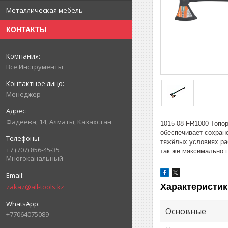
Металлическая мебель
КОНТАКТЫ
Все Инструменты
Менеджер
Фадеева, 14, Алматы, Казахстан
1015-08-FR1000 Топор
обеспечивает сохран
тяжёлых условиях ра
+7 (707) 856-45-35
так же максимально 
Многоканальный
Характеристик
zakaz@all-tools.kz
Основные
+77064075089