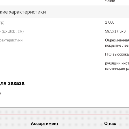
Sturm
кие характеристики
гр)
1 000
е (ДхШхВ, см)
59,5x17,5x3
рактеристики
Обрезиненная
покрытие лез
HiQ высокока
рубящий инст
плотницкие ра
ля заказа
е
Ассортимент
О нас