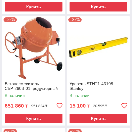
Купить
Купить
–32%
–27%
Бетоносмеситель
Уровень STHT1-43108
СБР-260В-01, редукторный
Stanley
В наличии
В наличии
651 860
15 100
₸
₸
951 824 ₸
20 595 ₸
Купить
Купить
–25%
–23%