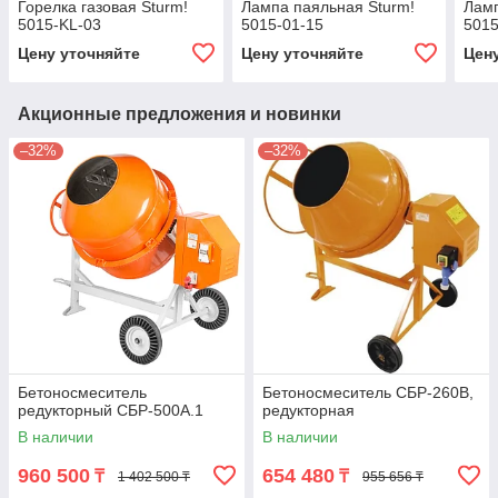
Горелка газовая Sturm!
Лампа паяльная Sturm!
Ламп
5015-KL-03
5015-01-15
5015
Цену уточняйте
Цену уточняйте
Цен
Акционные предложения и новинки
–32%
–32%
Бетоносмеситель
Бетоносмеситель СБР-260В,
редукторный СБР-500А.1
редукторная
В наличии
В наличии
960 500
654 480
₸
₸
1 402 500 ₸
955 656 ₸