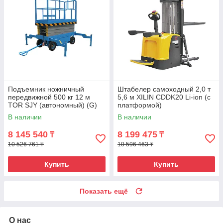
Подъемник ножничный
Штабелер самоходный 2,0 т
передвижной 500 кг 12 м
5,6 м XILIN CDDK20 Li-ion (с
TOR SJY (автономный) (G)
платформой)
В наличии
В наличии
8 145 540
8 199 475
₸
₸
10 526 761 ₸
10 596 463 ₸
Купить
Купить
Показать ещё
О нас