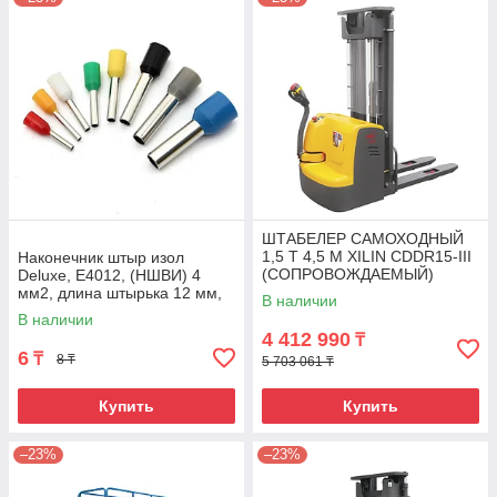
ШТАБЕЛЕР САМОХОДНЫЙ
1,5 Т 4,5 М XILIN CDDR15-III
Наконечник штыр изол
(СОПРОВОЖДАЕМЫЙ)
Deluxe, Е4012, (НШВИ) 4
мм2, длина штырька 12 мм,
В наличии
(1000 шт/упак)
В наличии
4 412 990
₸
6
₸
8 ₸
5 703 061 ₸
Купить
Купить
–23%
–23%