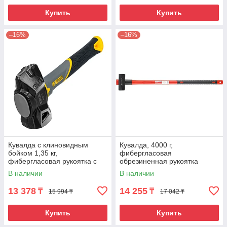
Купить
Купить
–16%
–16%
Кувалда с клиновидным
Кувалда, 4000 г,
бойком 1,35 кг,
фибергласовая
фибергласовая рукоятка c
обрезиненная рукоятка
TPR Denzel
Matrix Master
В наличии
В наличии
13 378
14 255
₸
₸
15 994 ₸
17 042 ₸
Купить
Купить