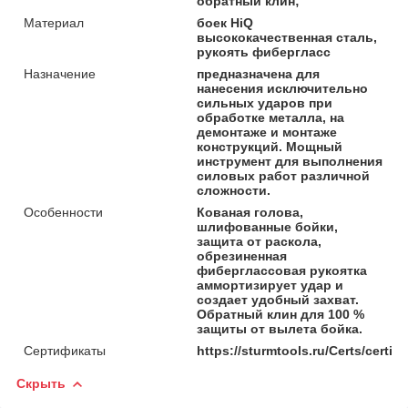
обратный клин;
Материал
боек HiQ
высококачественная сталь,
рукоять фибергласс
Назначение
предназначена для
нанесения исключительно
сильных ударов при
обработке металла, на
демонтаже и монтаже
конструкций. Мощный
инструмент для выполнения
силовых работ различной
сложности.
Особенности
Кованая голова,
шлифованные бойки,
защита от раскола,
обрезиненная
фиберглассовая рукоятка
аммортизирует удар и
создает удобный захват.
Обратный клин для 100 %
защиты от вылета бойка.
Сертификаты
https://sturmtools.ru/Certs/cert
Скрыть