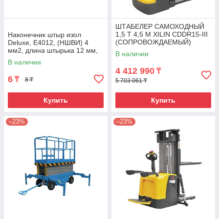
ШТАБЕЛЕР САМОХОДНЫЙ
1,5 Т 4,5 М XILIN CDDR15-III
Наконечник штыр изол
(СОПРОВОЖДАЕМЫЙ)
Deluxe, Е4012, (НШВИ) 4
мм2, длина штырька 12 мм,
В наличии
(1000 шт/упак)
В наличии
4 412 990
₸
6
₸
8 ₸
5 703 061 ₸
Купить
Купить
–23%
–23%