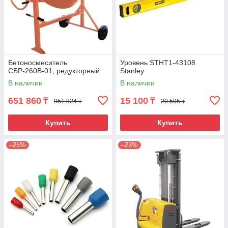
Бетоносмеситель
Уровень STHT1-43108
СБР-260В-01, редукторный
Stanley
В наличии
В наличии
651 860
15 100
₸
₸
951 824 ₸
20 595 ₸
Купить
Купить
–25%
–23%