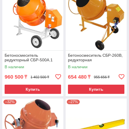
Бетоносмеситель
Бетоносмеситель СБР-260В,
редукторный СБР-500А.1
редукторная
В наличии
В наличии
960 500
654 480
₸
₸
1 402 500 ₸
955 656 ₸
Купить
Купить
–32%
–27%