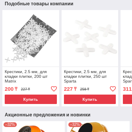
Подобные товары компании
Крестики, 2.5 мм, для
Крестики, 2.5 мм, для
Крес
кладки плитки, 200 шт
кладки плитки, 250 шт
клад
Matrix
Sparta
Spar
200
227
311
₸
₸
227 ₸
258 ₸
Купить
Купить
Акционные предложения и новинки
–32%
–32%