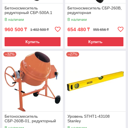
Бетоносмеситель
Бетоносмеситель СБР-260В,
редукторный СБР-500А.1
редукторная
В наличии
В наличии
960 500
654 480
₸
₸
1 402 500 ₸
955 656 ₸
Купить
Купить
–32%
–27%
Бетоносмеситель
Уровень STHT1-43108
СБР-260В-01, редукторный
Stanley
В наличии
В наличии