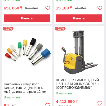
651 860
15 100
₸
₸
951 824 ₸
20 595 ₸
Купить
Купить
–25%
–23%
ШТАБЕЛЕР САМОХОДНЫЙ
1,5 Т 4,5 М XILIN CDDR15-III
Наконечник штыр изол
(СОПРОВОЖДАЕМЫЙ)
Deluxe, Е4012, (НШВИ) 4
мм2, длина штырька 12 мм,
В наличии
(1000 шт/упак)
В наличии
4 412 990
₸
6
₸
8 ₸