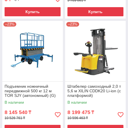
5 703 061 ₸
Купить
Купить
–23%
–23%
Подъемник ножничный
Штабелер самоходный 2,0 т
передвижной 500 кг 12 м
5,6 м XILIN CDDK20 Li-ion (с
TOR SJY (автономный) (G)
платформой)
В наличии
В наличии
8 145 540
8 199 475
₸
₸
10 526 761 ₸
10 596 463 ₸