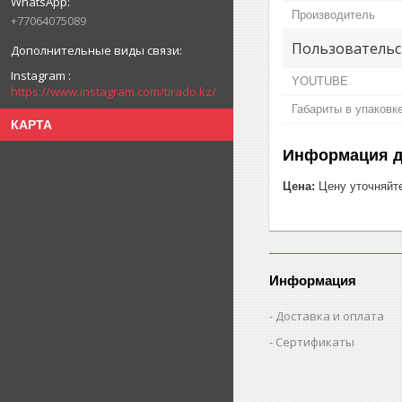
Производитель
+77064075089
Пользовательс
Instagram
YOUTUBE
https://www.instagram.com/tirado.kz/
Габариты в упаковк
КАРТА
Информация д
Цена:
Цену уточняйт
Информация
Доставка и оплата
Сертификаты