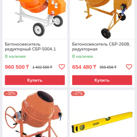
Бетоносмеситель
Бетоносмеситель СБР-260В,
редукторный СБР-500А.1
редукторная
В наличии
В наличии
960 500
654 480
₸
₸
1 402 500 ₸
955 656 ₸
Купить
Купить
–32%
–27%