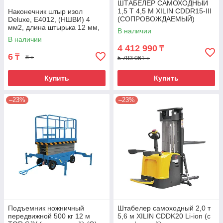
ШТАБЕЛЕР САМОХОДНЫЙ
1,5 Т 4,5 М XILIN CDDR15-III
Наконечник штыр изол
(СОПРОВОЖДАЕМЫЙ)
Deluxe, Е4012, (НШВИ) 4
мм2, длина штырька 12 мм,
В наличии
(1000 шт/упак)
В наличии
4 412 990
₸
6
₸
8 ₸
5 703 061 ₸
Купить
Купить
–23%
–23%
Подъемник ножничный
Штабелер самоходный 2,0 т
передвижной 500 кг 12 м
5,6 м XILIN CDDK20 Li-ion (с