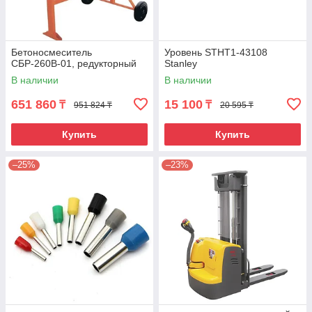
Бетоносмеситель
Уровень STHT1-43108
СБР-260В-01, редукторный
Stanley
В наличии
В наличии
651 860
15 100
₸
₸
951 824 ₸
20 595 ₸
Купить
Купить
–25%
–23%