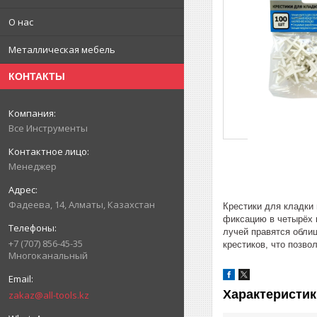
О нас
Металлическая мебель
КОНТАКТЫ
Все Инструменты
Менеджер
Фадеева, 14, Алматы, Казахстан
Крестики для кладки
фиксацию в четырёх 
лучей правятся облиц
+7 (707) 856-45-35
крестиков, что позво
Многоканальный
Характеристик
zakaz@all-tools.kz