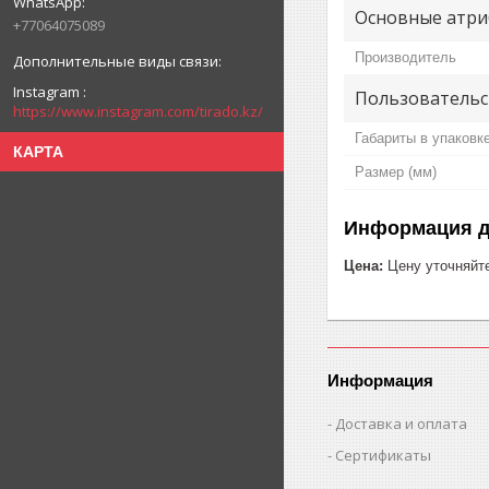
Основные атри
+77064075089
Производитель
Instagram
Пользовательс
https://www.instagram.com/tirado.kz/
Габариты в упаковк
КАРТА
Размер (мм)
Информация д
Цена:
Цену уточняйт
Информация
Доставка и оплата
Сертификаты