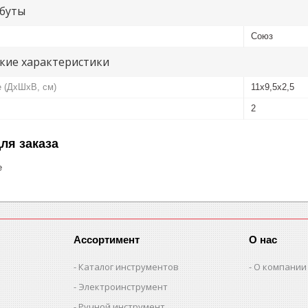
буты
Союз
кие характеристики
е (ДхШхВ, см)
11x9,5x2,5
2
ля заказа
е
Ассортимент
О нас
Каталог инструментов
О компании
Электроинструмент
Ручной инструмент