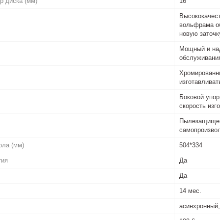
р диска (мм)
16
Высококачест
вольфрама об
новую заточк
Мощный и на
обслуживания
Хромированны
изготавливат
Боковой упор
скорость изг
Пылезащищен
самопроизвол
ола (мм)
504*334
тия
Да
Да
14 мес.
асинхронный