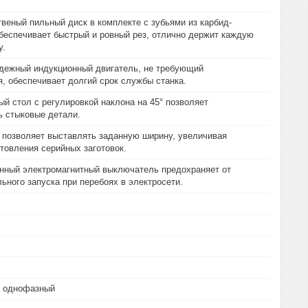
веный пильный диск в комплекте с зубьями из карбид-
еспечивает быстрый и ровный рез, отлично держит каждую
у.
дежный индукционный двигатель, не требующий
, обеспечивает долгий срок службы станка.
й стол с регулировкой наклона на 45° позволяет
ь стыковые детали.
 позволяет выставлять заданную ширину, увеличивая
отовления серийных заготовок.
ный электромагнитный выключатель предохраняет от
ьного запуска при перебоях в электросети.
, однофазный