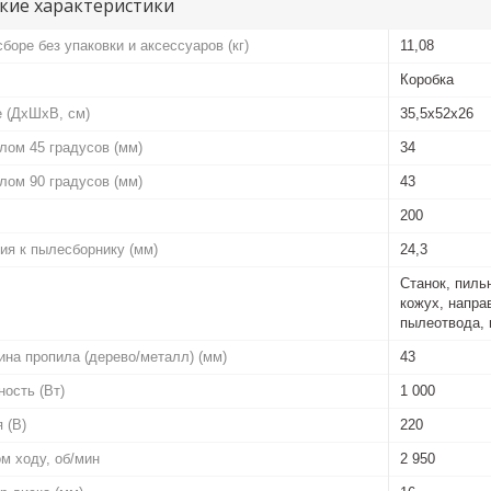
кие характеристики
боре без упаковки и аксессуаров (кг)
11,08
Коробка
е (ДхШхВ, см)
35,5x52x26
глом 45 градусов (мм)
34
глом 90 градусов (мм)
43
200
ия к пылесборнику (мм)
24,3
Станок, пиль
кожух, напра
пылеотвода, 
на пропила (дерево/металл) (мм)
43
ость (Вт)
1 000
 (В)
220
м ходу, об/мин
2 950