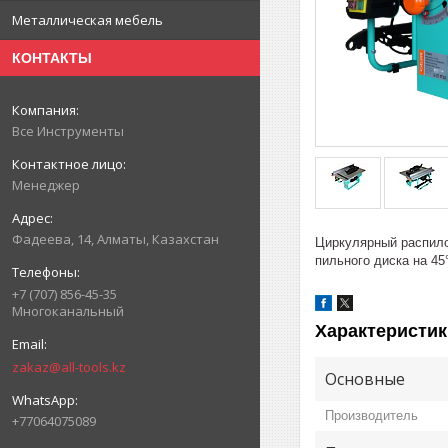
Металлическая мебель
КОНТАКТЫ
Все Инструменты
Менеджер
Фадеева, 14, Алматы, Казахстан
Циркулярный распило
пильного диска на 45
+7 (707) 856-45-35
Многоканальный
Характеристик
zakaz@all-tools.kz
Основные
Производитель
+77064075089