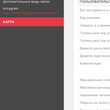
Пользовательс
Instagram
Вес инструмента в с
https://www.instagram.com/tirado.kz/
Вид упаковки
КАРТА
Габариты в упаковк
Глубина реза под у
Глубина реза под у
Диаметр диска (мм)
Диаметр подключен
Комплектация
Максимальная глуби
Максимальная мощн
Напряжение питания
Обороты на холосто