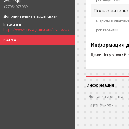
+77064075089
Пользовательс
Габариты в упаковк
Instagram
https://www.instagram.com/tirado.kz/
Срок гарантии
КАРТА
Информация д
Цена:
Цену уточняйт
Информация
Доставка и оплата
Сертификаты