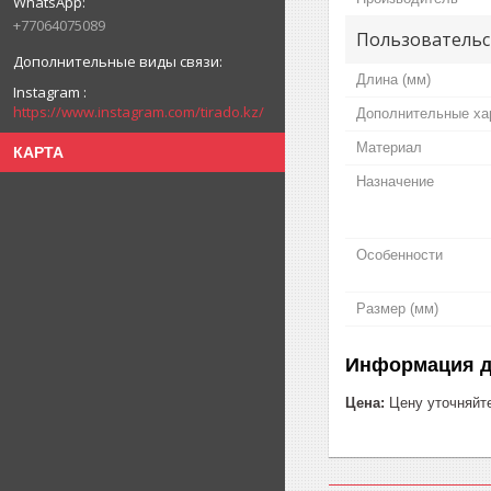
+77064075089
Пользовательс
Длина (мм)
Instagram
https://www.instagram.com/tirado.kz/
Дополнительные ха
Материал
КАРТА
Назначение
Особенности
Размер (мм)
Информация д
Цена:
Цену уточняйт