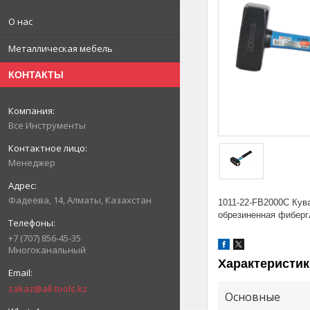
О нас
Металлическая мебель
КОНТАКТЫ
Все Инструменты
Менеджер
Фадеева, 14, Алматы, Казахстан
1011-22-FB2000C Кув
обрезиненная фиберг
+7 (707) 856-45-35
Многоканальный
Характеристик
zakaz@all-tools.kz
Основные