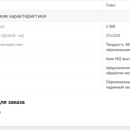
Союз
кие характеристики
гр)
2 000
е (ДхШхВ, см)
27x12x5
рактеристики
Твердость 48
обрезиненная
боек HiQ выс
предназначен
обработке ме
Обрезиненная
надежный хва
ля заказа
е