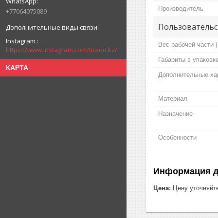
Производитель
+77064075089
Пользовательс
Instagram
Вес рабочей части (
https://www.instagram.com/tirado.kz/
Габариты в упаковк
КАРТА
Дополнительные ха
Материал
Назначение
Особенности
Информация д
Цена:
Цену уточняйт