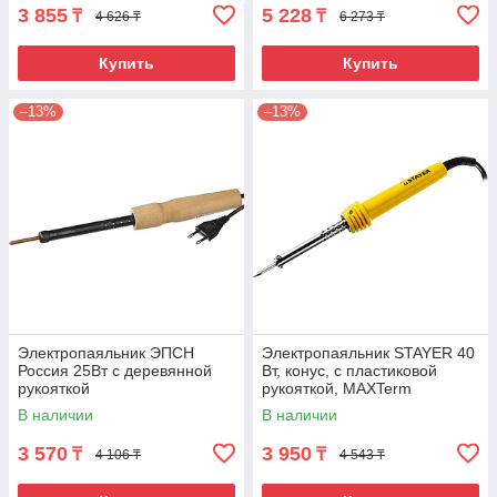
3 855
5 228
₸
₸
4 626 ₸
6 273 ₸
Купить
Купить
–13%
–13%
Электропаяльник ЭПСН
Электропаяльник STAYER 40
Россия 25Вт с деревянной
Вт, конус, с пластиковой
рукояткой
рукояткой, MAXTerm
В наличии
В наличии
3 570
3 950
₸
₸
4 106 ₸
4 543 ₸