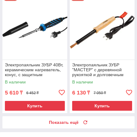
Электропаяльник ЗУБР 40Вт,
Электропаяльник ЗУБР
керамическим нагреватель,
"МАСТЕР" с деревянной
конус, с защитным
рукояткой и долговечным
колпачком, 2-к рукояткой,
жалом, форма клин, 80Вт
В наличии
В наличии
Ceramic PRO
5 610
6 130
₸
₸
6 452 ₸
7 050 ₸
Купить
Купить
Показать ещё