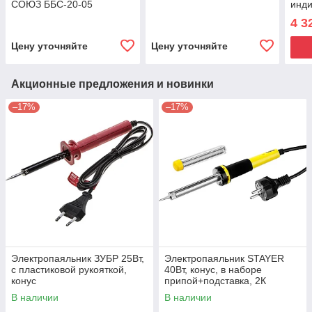
СОЮЗ ББС-20-05
инди
нако
4 3
долг
220 
Цену уточняйте
Цену уточняйте
Акционные предложения и новинки
–17%
–17%
Электропаяльник ЗУБР 25Вт,
Электропаяльник STAYER
с пластиковой рукояткой,
40Вт, конус, в наборе
конус
припой+подставка, 2К
рукоятка, PROTerm
В наличии
В наличии