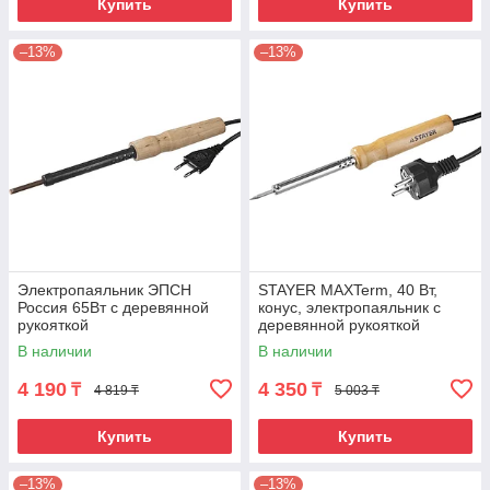
Купить
Купить
–13%
–13%
Электропаяльник ЭПСН
STAYER MAXTerm, 40 Вт,
Россия 65Вт с деревянной
конус, электропаяльник с
рукояткой
деревянной рукояткой
(55310-40)
В наличии
В наличии
4 190
4 350
₸
₸
4 819 ₸
5 003 ₸
Купить
Купить
–13%
–13%