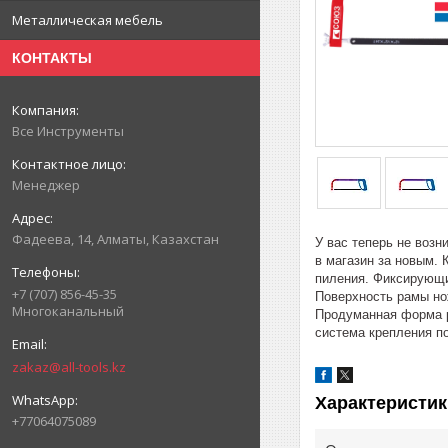
Металлическая мебель
КОНТАКТЫ
Все Инструменты
Менеджер
Фадеева, 14, Алматы, Казахстан
У вас теперь не возн
в магазин за новым.
пиления. Фиксирующий
+7 (707) 856-45-35
Поверхность рамы но
Многоканальный
Продуманная форма р
система крепления п
zakaz@all-tools.kz
Характеристик
+77064075089