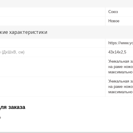
Союз
Новое
кие характеристики
https://www.
е (ДхШхВ, см)
43x14x2,5
Уникальная з
на раме ножо
максимально 
Уникальная з
на раме ножо
максимально 
ля заказа
е