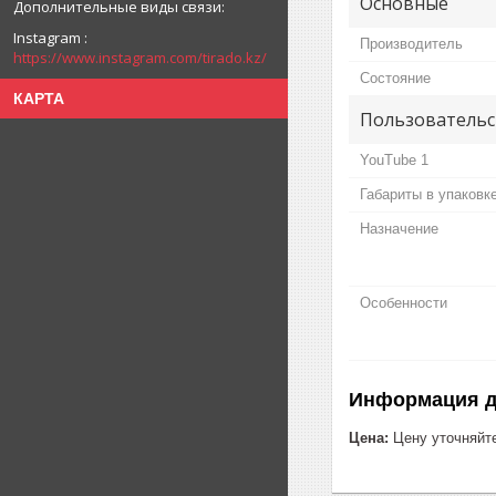
Основные
Instagram
Производитель
https://www.instagram.com/tirado.kz/
Состояние
КАРТА
Пользовательс
YouTube 1
Габариты в упаковк
Назначение
Особенности
Информация д
Цена:
Цену уточняйт