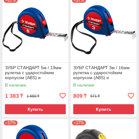
–17%
–17%
ЗУБР СТАНДАРТ 5м / 19мм
ЗУБР СТАНДАРТ 3м / 16мм
рулетка с ударостойким
рулетка с ударостойким
корпусом (ABS) и
корпусом (ABS) и
противоскользящим
противоскользящим
В наличии
В наличии
покрытием
покрытием
1 383
809
₸
₸
1 660 ₸
971 ₸
Купить
Купить
–17%
–17%