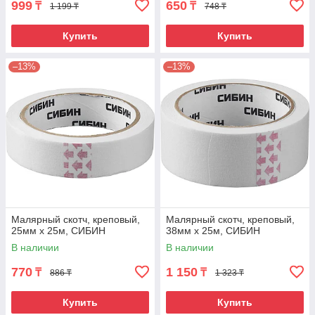
999
650
₸
₸
1 199 ₸
748 ₸
Купить
Купить
–13%
–13%
Малярный скотч, креповый,
Малярный скотч, креповый,
25мм х 25м, CИБИН
38мм х 25м, CИБИН
В наличии
В наличии
770
1 150
₸
₸
886 ₸
1 323 ₸
Купить
Купить