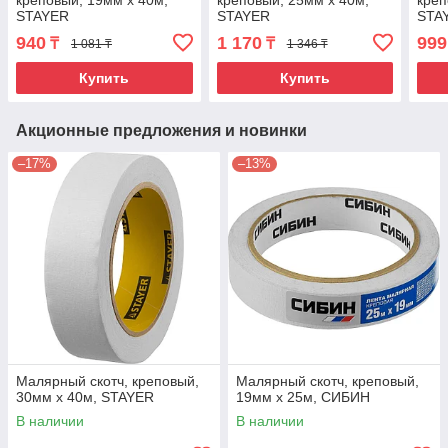
креповый, 19мм х 40м,
креповый, 25мм х 40м,
креп
STAYER
STAYER
STA
940
1 170
999
₸
₸
1 081 ₸
1 346 ₸
Купить
Купить
Акционные предложения и новинки
–17%
–13%
Малярный скотч, креповый,
Малярный скотч, креповый,
30мм х 40м, STAYER
19мм х 25м, CИБИН
В наличии
В наличии