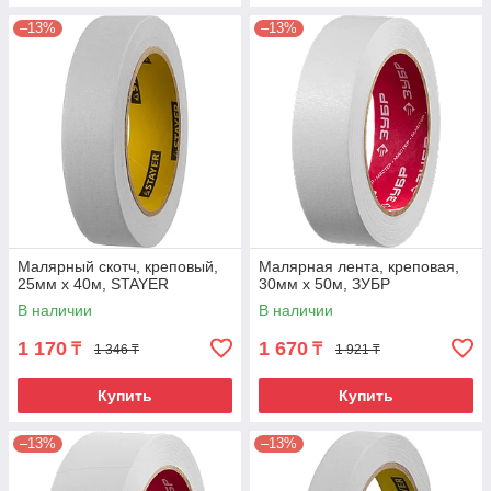
–13%
–13%
Малярный скотч, креповый,
Малярная лента, креповая,
25мм х 40м, STAYER
30мм х 50м, ЗУБР
В наличии
В наличии
1 170
1 670
₸
₸
1 346 ₸
1 921 ₸
Купить
Купить
–13%
–13%