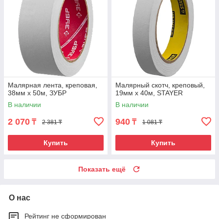
Малярная лента, креповая,
Малярный скотч, креповый,
38мм х 50м, ЗУБР
19мм х 40м, STAYER
В наличии
В наличии
2 070
940
₸
₸
2 381 ₸
1 081 ₸
Купить
Купить
Показать ещё
О нас
Рейтинг не сформирован