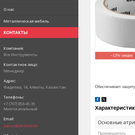
О нас
Металлическая мебель
КОНТАКТЫ
Все Инструменты
–13%
Менеджер
Обеспечивает защиту
Фадеева, 14, Алматы, Казахстан
+7 (707) 856-45-35
Характеристик
Многоканальный
Основные атри
zakaz@all-tools.kz
Производитель