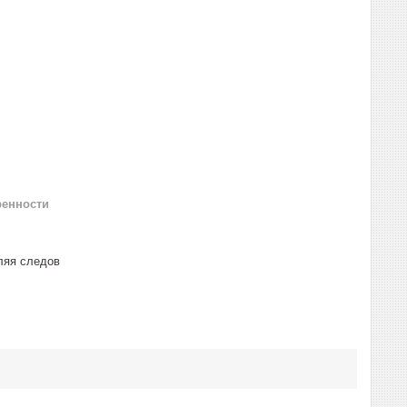
ренности
ляя следов