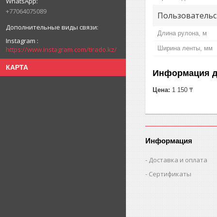
+77064075089
Пользовательс
Длина рулона, м
Instagram
Ширина ленты, мм
https://www.instagram.com/tirado.kz/
КАРТА
Информация д
Цена:
1 150 ₸
Информация
Доставка и оплата
Сертификаты